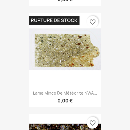
RUPTURE DE STOCK
favorite_border
Lame Mince De Météorite NWA...
0,00 €
favorite_border