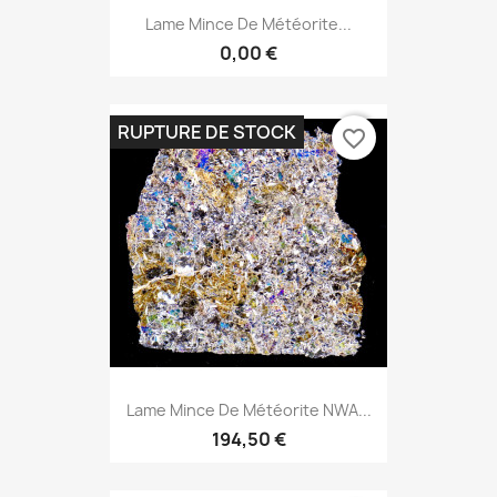
Lame Mince De Météorite...
0,00 €
RUPTURE DE STOCK
favorite_border
Lame Mince De Météorite NWA...
194,50 €