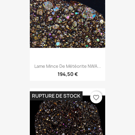
Lame Mince De Météorite NWA...
194,50 €
RUPTURE DE STOCK
favorite_border