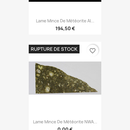
Lame Mince De Météorite Al...
194,50 €
RUPTURE DE STOCK
favorite_border
Lame Mince De Météorite NWA...
0,00 €