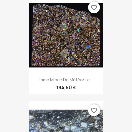
favorite_border
Lame Mince De Météorite...
194,50 €
favorite_border