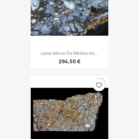
Lame Mince De Météorite...
294,50 €
favorite_border