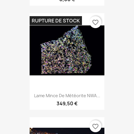
RUPTURE DE STOCK
favorite_border
Lame Mince De Météorite NWA...
349,50 €
favorite_border