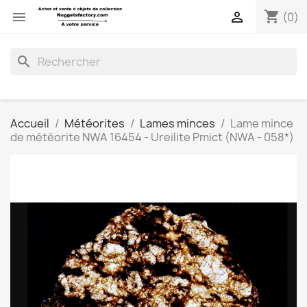
shopping_cart


(0)
search
Accueil
Météorites
Lames minces
Lame mince
de météorite NWA 16454 - Ureilite Pmict (NWA - 058*)