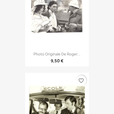
Photo Originale De Roger...
9,50 €
favorite_border