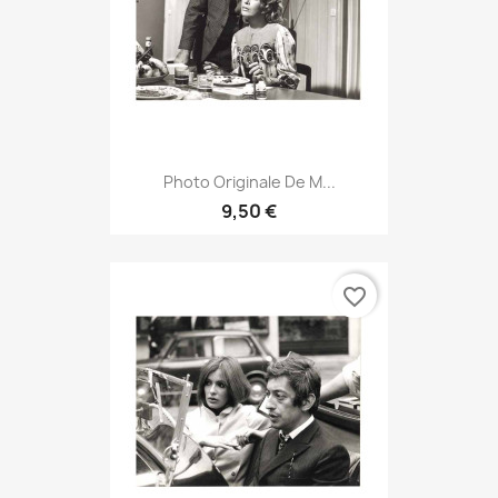
Photo Originale De M...
9,50 €
favorite_border