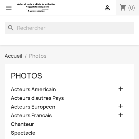
shopping_cart


(0)
search
Accueil
Photos
PHOTOS

Acteurs Americain
Acteurs d autres Pays

Acteurs Europeen

Acteurs Francais
Chanteur
Spectacle