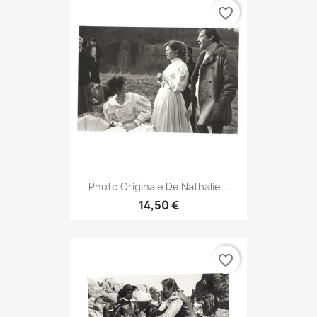
favorite_border
Photo Originale De Nathalie...
14,50 €
favorite_border