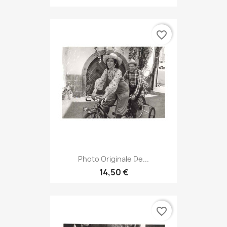
favorite_border
Photo Originale De...
14,50 €
favorite_border