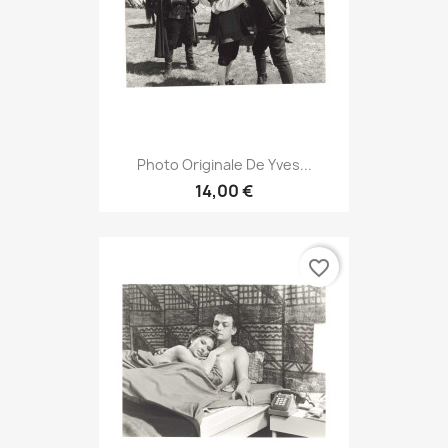
Photo Originale De Yves...
14,00 €
favorite_border