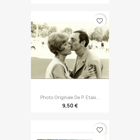
favorite_border
Photo Originale De P. Etaix...
9,50 €
favorite_border