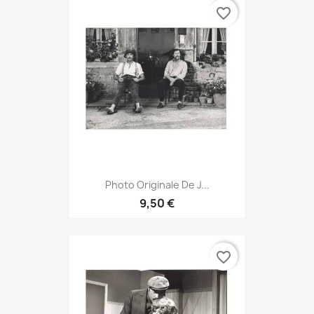
favorite_border
Photo Originale De J...
9,50 €
favorite_border