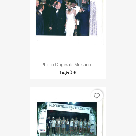
Photo Originale Monaco...
14,50 €
favorite_border