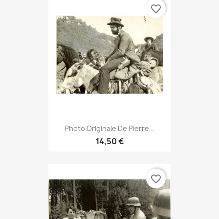
favorite_border
Photo Originale De Pierre...
14,50 €
favorite_border