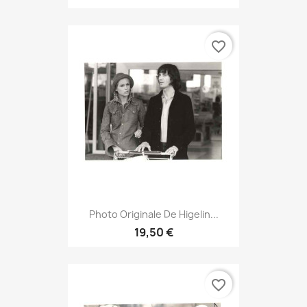
favorite_border
Photo Originale De Higelin...
19,50 €
favorite_border