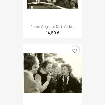
Photo Originale De L.Veille...
14,50 €
favorite_border