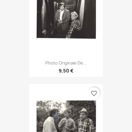
Photo Originale De...
9,50 €
favorite_border