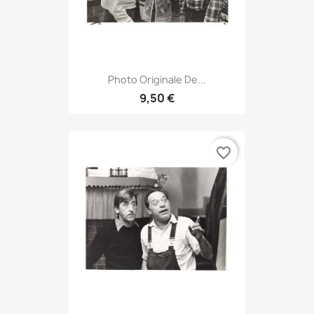
Photo Originale De...
9,50 €
favorite_border