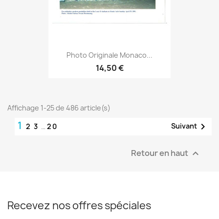
Photo Originale Monaco...
14,50 €
Affichage 1-25 de 486 article(s)
1

Suivant
2
3
…
20
Retour en haut

Recevez nos offres spéciales