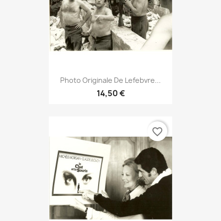
Photo Originale De Lefebvre...
14,50 €
favorite_border