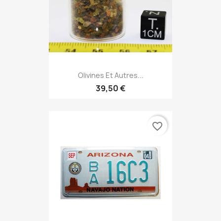
Olivines Et Autres...
39,50 €
favorite_border