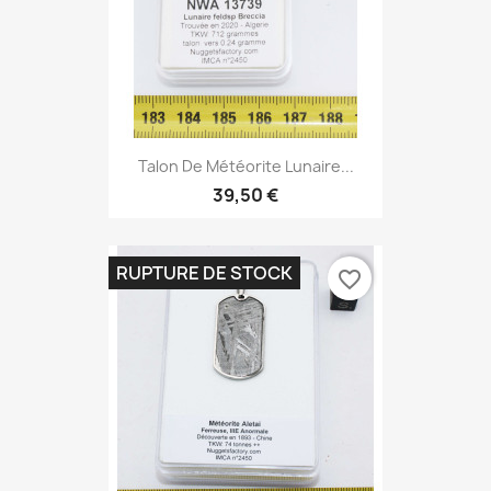
Talon De Météorite Lunaire...
39,50 €
RUPTURE DE STOCK
favorite_border