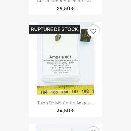
Collier Pendentif Pointe De...
29,50 €
RUPTURE DE STOCK
favorite_border
Talon De Météorite Amgala...
34,50 €