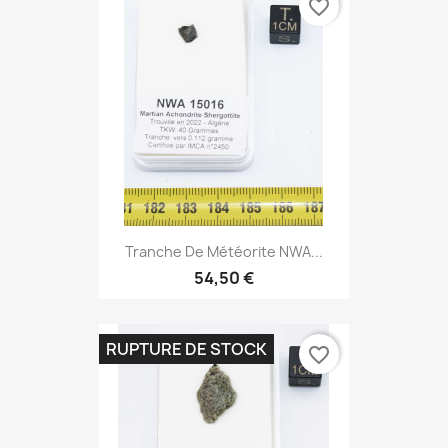
favorite_border
Tranche De Météorite NWA...
54,50 €
RUPTURE DE STOCK
favorite_border