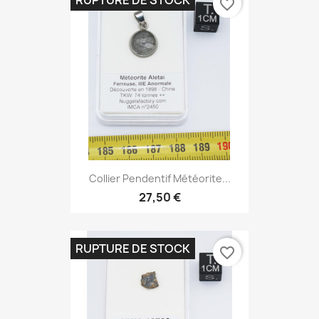
RUPTURE DE STOCK
favorite_border
Collier Pendentif Météorite...
27,50 €
RUPTURE DE STOCK
favorite_border