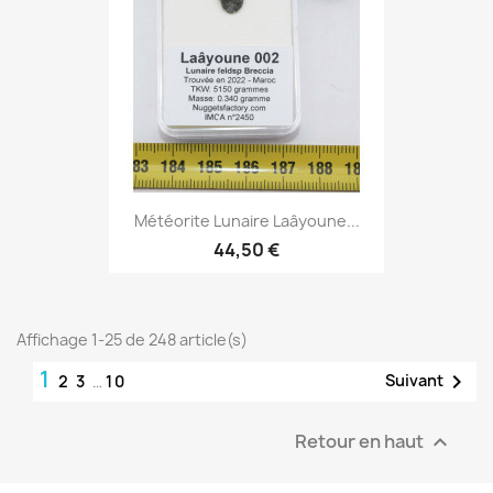
Météorite Lunaire Laâyoune...
44,50 €
Affichage 1-25 de 248 article(s)
1

Suivant
2
3
…
10
Retour en haut
