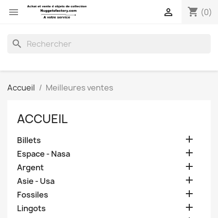
shopping_cart


(0)
search
Accueil
Meilleures ventes
ACCUEIL

Billets

Espace - Nasa

Argent

Asie - Usa

Fossiles

Lingots