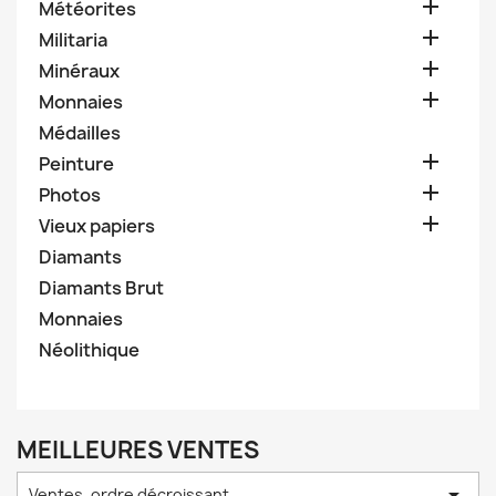

Météorites

Militaria

Minéraux

Monnaies
Médailles

Peinture

Photos

Vieux papiers
Diamants
Diamants Brut
Monnaies
Néolithique
MEILLEURES VENTES

Ventes, ordre décroissant