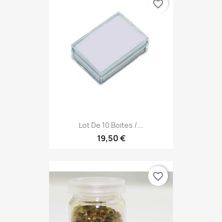
favorite_border
Lot De 10 Boites /...
19,50 €
favorite_border