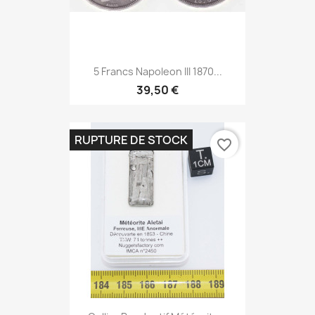
5 Francs Napoleon III 1870...
39,50 €
RUPTURE DE STOCK
favorite_border