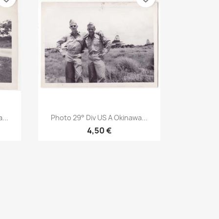
Aperçu rapide

...
Photo 29° Div US A Okinawa...
4,50 €