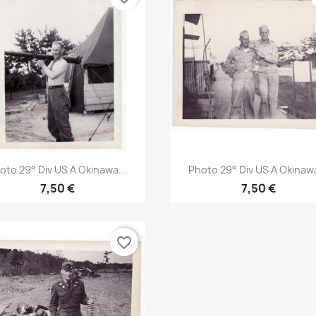
Aperçu rapide
Aperçu rapide


oto 29° Div US A Okinawa...
Photo 29° Div US A Okinawa
7,50 €
7,50 €
favorite_border