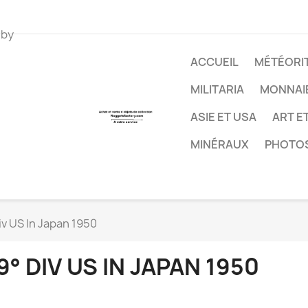
 by
ACCUEIL
MÉTÉORIT
MILITARIA
MONNAI
ASIE ET USA
ART E
MINÉRAUX
PHOTO
iv US In Japan 1950
9° DIV US IN JAPAN 1950