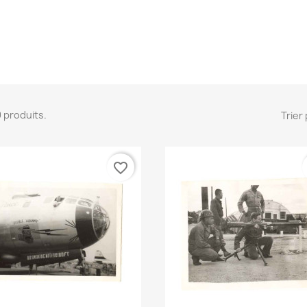
29 produits.
Trier 
favorite_border