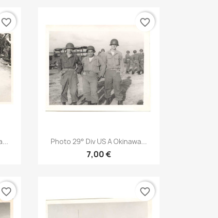
favorite_border
favorite_border
Aperçu rapide

...
Photo 29° Div US A Okinawa...
7,00 €
favorite_border
favorite_border