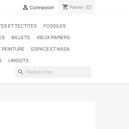
shopping_cart

Panier
(0)
Connexion
ES ET TECTITES
FOSSILES
ES
BILLETS
VIEUX PAPIERS
T PEINTURE
ESPACE ET NASA
S
LINGOTS
search