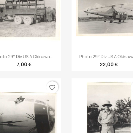
Aperçu rapide
Aperçu rapide


oto 29° Div US A Okinawa...
Photo 29° Div US A Okinawa
7,00 €
22,00 €
favorite_border