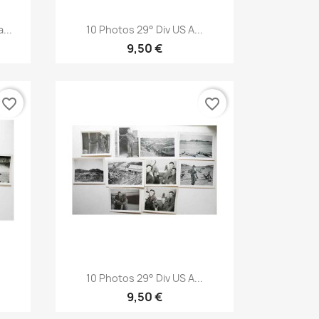
Aperçu rapide

...
10 Photos 29° Div US A...
9,50 €
favorite_border
favorite_border
Aperçu rapide

.
10 Photos 29° Div US A...
9,50 €