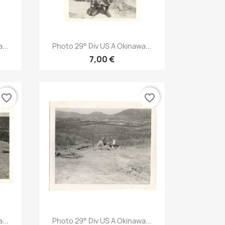
Aperçu rapide

...
Photo 29° Div US A Okinawa...
7,00 €
favorite_border
favorite_border
Aperçu rapide

...
Photo 29° Div US A Okinawa...