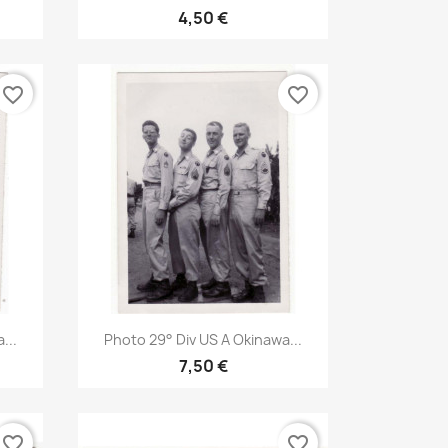
4,50 €
favorite_border
favorite_border
Aperçu rapide

...
Photo 29° Div US A Okinawa...
7,50 €
favorite_border
favorite_border