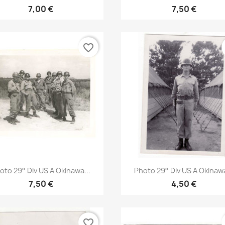
7,00 €
7,50 €
favorite_border
Aperçu rapide
Aperçu rapide


oto 29° Div US A Okinawa...
Photo 29° Div US A Okinawa
7,50 €
4,50 €
favorite_border