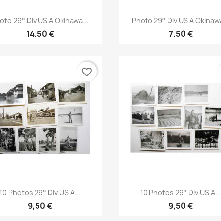
Aperçu rapide
Aperçu rapide


oto 29° Div US A Okinawa...
Photo 29° Div US A Okinawa
14,50 €
7,50 €
favorite_border
Aperçu rapide
Aperçu rapide


10 Photos 29° Div US A...
10 Photos 29° Div US A..
9,50 €
9,50 €