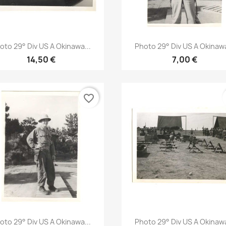
Aperçu rapide
Aperçu rapide


oto 29° Div US A Okinawa...
Photo 29° Div US A Okinawa
14,50 €
7,00 €
favorite_border
Aperçu rapide
Aperçu rapide


oto 29° Div US A Okinawa...
Photo 29° Div US A Okinawa