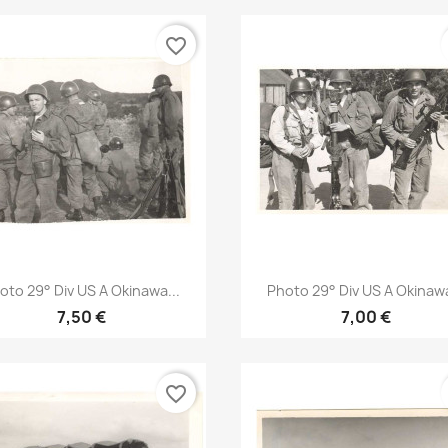
favorite_border
Aperçu rapide
Aperçu rapide


oto 29° Div US A Okinawa...
Photo 29° Div US A Okinawa
7,50 €
7,00 €
favorite_border