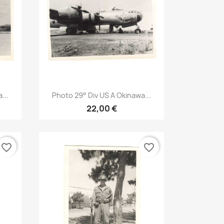
Aperçu rapide

...
Photo 29° Div US A Okinawa...
22,00 €
favorite_border
favorite_border