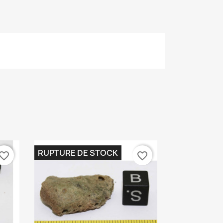
RUPTURE DE STOCK
vorite_border
favorite_border