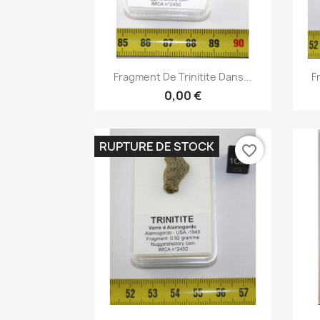
Aperçu rapide

Fragment De Trinitite Dans...
F
0,00 €
RUPTURE DE STOCK
favorite_border
Aperçu rapide