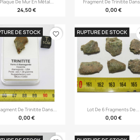


Plaque De Mur En Métal...
Fragment De Trinitite Dans.
24,50 €
0,00 €
TURE DE STOCK
RUPTURE DE STOCK
favorite_border
fa
Aperçu rapide
Aperçu rapide


ragment De Trinitite Dans...
Lot De 6 Fragments De...
0,00 €
0,00 €