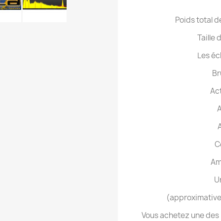
Poids total 
Taille
Les éc
Br
Act
A
A
C
Am
U
(approximative
Vous achetez une des b