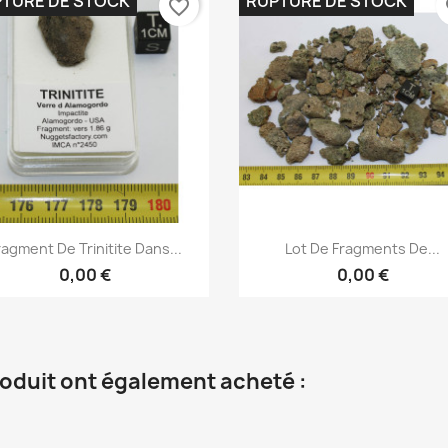
TURE DE STOCK
RUPTURE DE STOCK
favorite_border
fa
Aperçu rapide
Aperçu rapide


ragment De Trinitite Dans...
Lot De Fragments De...
0,00 €
0,00 €
roduit ont également acheté :