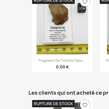
RUPTURE DE STOCK
RUP
favorite_border
Aperçu rapide

Fragment De Trinitite Dans...
F
0,00 €
Les clients qui ont acheté ce p
RUPTURE DE STOCK
favorite_border