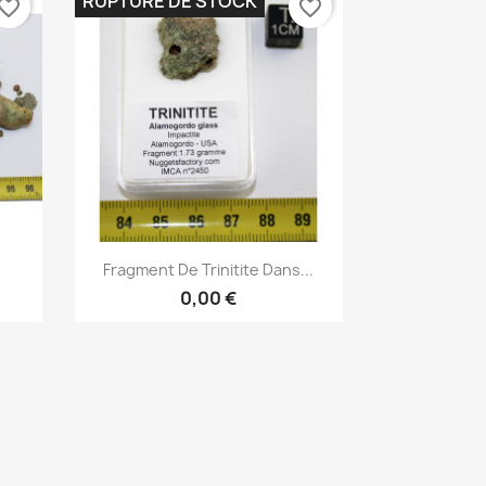
RUPTURE DE STOCK
vorite_border
favorite_border
Aperçu rapide

Fragment De Trinitite Dans...
0,00 €