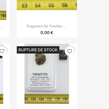
Aperçu rapide

..
Fragment De Trinitite -...
0,00 €
RUPTURE DE STOCK
vorite_border
favorite_border
Aperçu rapide