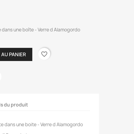
te dans une boîte - Verre d Alamogordo
favorite_border
 AU PANIER
ls du produit
ite dans une boite - Verre d Alamogordo