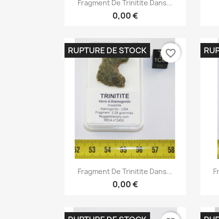

Fragment De Trinitite Dans...
0,00 €
RUPTURE DE STOCK
RUP
favorite_border
Aperçu rapide

Fragment De Trinitite Dans...
F
0,00 €