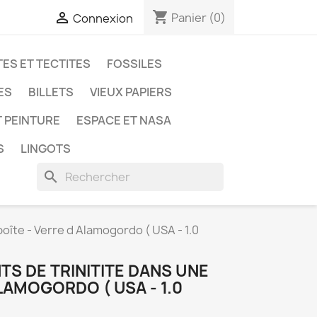
shopping_cart

Panier
(0)
Connexion
ES ET TECTITES
FOSSILES
ES
BILLETS
VIEUX PAPIERS
T PEINTURE
ESPACE ET NASA
S
LINGOTS
search
boîte - Verre d Alamogordo ( USA - 1.0
TS DE TRINITITE DANS UNE
LAMOGORDO ( USA - 1.0