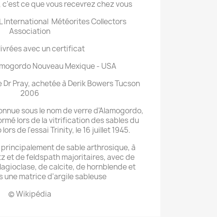
 c'est ce que vous recevrez chez vous
 International Météorites Collectors
Association
livrées avec un certificat
amogordo Nouveau Mexique - USA
de Dr Pray, achetée à Derik Bowers Tucson
2006
connue sous le nom de verre d'Alamogordo,
formé lors de la vitrification des sables du
rs de l'essai Trinity, le 16 juillet 1945.
principalement de sable arthrosique, à
tz et de feldspath majoritaires, avec de
lagioclase, de calcite, de hornblende et
s une matrice d'argile sableuse
© Wikipédia