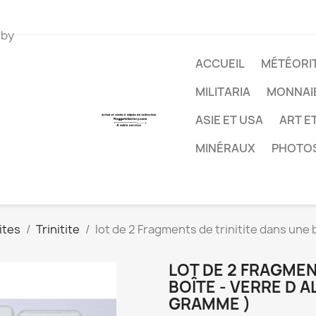
 by
ACCUEIL
MÉTÉORIT
MILITARIA
MONNAI
ASIE ET USA
ART E
MINÉRAUX
PHOTO
ites
Trinitite
lot de 2 Fragments de trinitite dans une 
LOT DE 2 FRAGMEN
BOÎTE - VERRE D A
GRAMME )