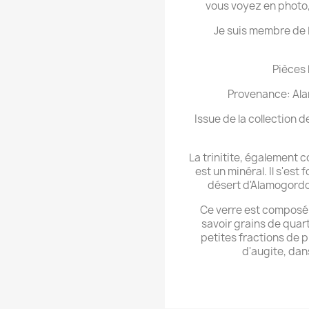
vous voyez en photo,
Je suis membre de L
Pièces 
Provenance: Al
Issue de la collection 
La trinitite, également 
est un minéral. Il s'est 
désert d'Alamogordo lo
Ce verre est composé 
savoir grains de quar
petites fractions de p
d'augite, dan