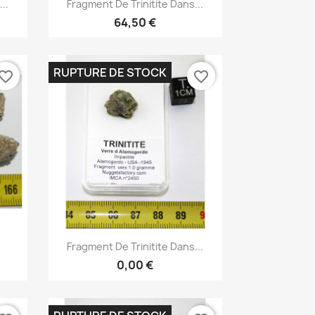

..
Fragment De Trinitite Dans...
64,50 €
RUPTURE DE STOCK
vorite_border
favorite_border
Aperçu rapide

Fragment De Trinitite Dans...
0,00 €