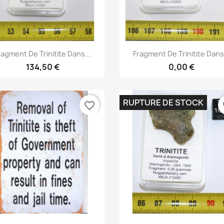
Aperçu rapide
Aperçu rapide


ragment De Trinitite Dans...
Fragment De Trinitite Dans.
134,50 €
0,00 €
RUPTURE DE STOCK
favorite_border
fa
Aperçu rapide
Aperçu rapide