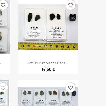
favorite_border
favorite_border
Aperçu rapide

...
Lot De 2 Irghizites Dans...
14,50 €
favorite_border
favorite_border