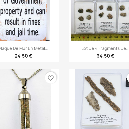
Aperçu rapide
Aperçu rapide


Plaque De Mur En Métal...
Lot De 4 Fragments De..
24,50 €
34,50 €
favorite_border