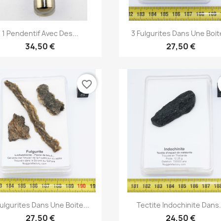
Aperçu rapide
Aperçu rapide


1 Pendentif Avec Des...
3 Fulgurites Dans Une Boite
34,50 €
27,50 €
favorite_border
Aperçu rapide
Aperçu rapide


Fulgurites Dans Une Boite...
Tectite Indochinite Dans.
27,50 €
24,50 €