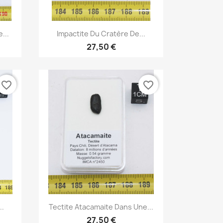
Aperçu rapide

...
Impactite Du Cratère De...
27,50 €
favorite_border
favorite_border
Aperçu rapide

..
Tectite Atacamaite Dans Une...
27,50 €