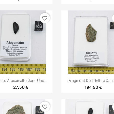
favorite_border
Aperçu rapide
Aperçu rapide


tite Atacamaite Dans Une...
Fragment De Trinitite Dans
27,50 €
194,50 €
favorite_border