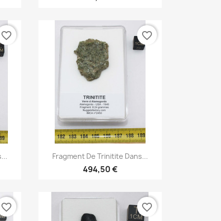
favorite_border
favorite_border
Aperçu rapide

...
Fragment De Trinitite Dans...
494,50 €
favorite_border
favorite_border