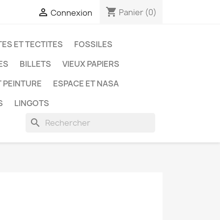
shopping_cart

Panier
(0)
Connexion
ES ET TECTITES
FOSSILES
ES
BILLETS
VIEUX PAPIERS
T PEINTURE
ESPACE ET NASA
S
LINGOTS
search