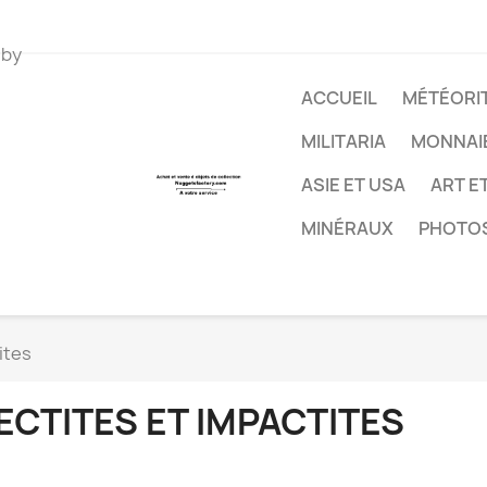
 by
ACCUEIL
MÉTÉORIT
MILITARIA
MONNAI
ASIE ET USA
ART E
MINÉRAUX
PHOTO
ites
ECTITES ET IMPACTITES