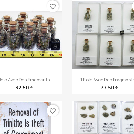
favorite_border
Aperçu rapide
Aperçu rapide


Fiole Avec Des Fragments...
1 Fiole Avec Des Fragments
32,50 €
37,50 €
favorite_border