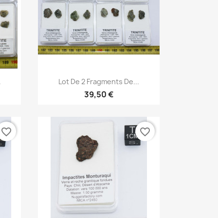
Aperçu rapide

.
Lot De 2 Fragments De...
39,50 €
favorite_border
favorite_border