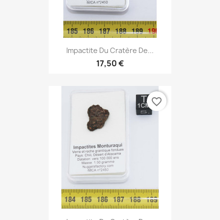
Impactite Du Cratère De...
17,50 €
favorite_border