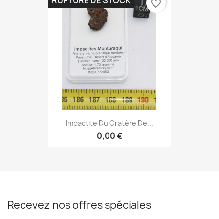
RUPTURE DE STOCK
favorite_border
Impactite Du Cratère De...
0,00 €
Recevez nos offres spéciales