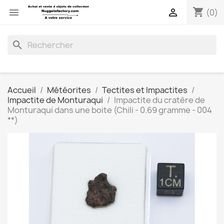
shopping_cart


(0)
search
Accueil
Météorites
Tectites et Impactites
Impactite de Monturaqui
Impactite du cratère de
Monturaqui dans une boite (Chili - 0.69 gramme - 004
**)