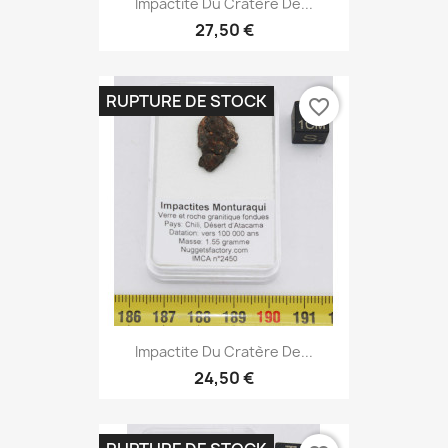
Impactite Du Cratère De...
27,50 €
RUPTURE DE STOCK
favorite_border
Impactite Du Cratère De...
24,50 €