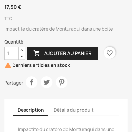
17,50 €
TTC
Impactite du cratère de Monturaqui dans une boite
Quantité

favorite_border
AJOUTER AU PANIER

Derniers articles en stock
Partager
Description
Détails du produit
Impactite du cratère de Monturaqui dans une