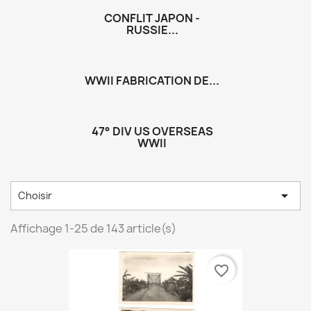
CONFLIT JAPON -
RUSSIE...
WWII FABRICATION DE...
47° DIV US OVERSEAS
WWII

Choisir
Affichage 1-25 de 143 article(s)
favorite_border