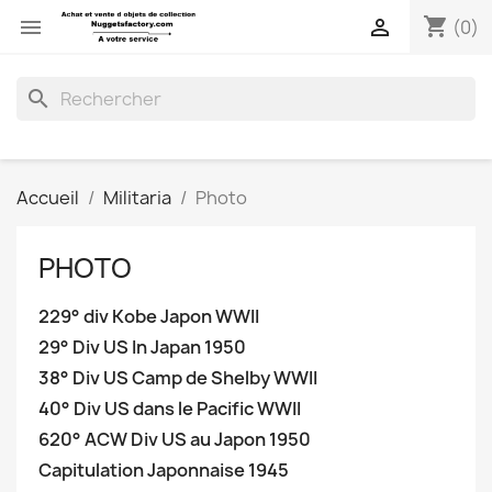
shopping_cart


(0)
search
Accueil
Militaria
Photo
PHOTO
229° div Kobe Japon WWII
29° Div US In Japan 1950
38° Div US Camp de Shelby WWII
40° Div US dans le Pacific WWII
620° ACW Div US au Japon 1950
Capitulation Japonnaise 1945