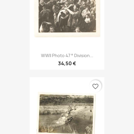
WWII Photo 47 ° Division...
34,50 €
favorite_border