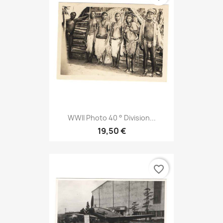
WWII Photo 40 ° Division...
19,50 €
favorite_border