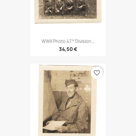
WWII Photo 47 ° Division...
34,50 €
favorite_border