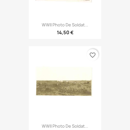
WWII Photo De Soldat...
14,50 €
favorite_border
WWII Photo De Soldat...