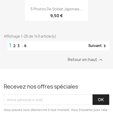
5 Photos De Soldat Japonais...
9,50 €
Affichage 1-25 de 143 article(s)
1

Suivant
2
3
…
6
Retour en haut

Recevez nos offres spéciales
Vous pouvez vous désinscrire à tout moment. Vous trouverez pour cela