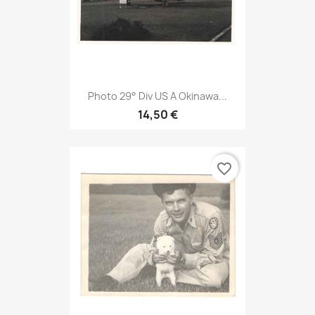
Photo 29° Div US A Okinawa...
14,50 €
favorite_border