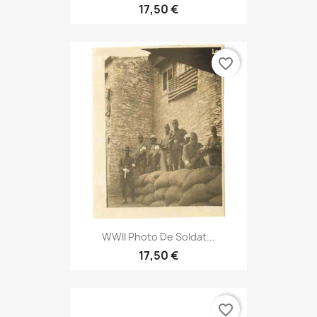
17,50 €
favorite_border
WWII Photo De Soldat...
17,50 €
favorite_border