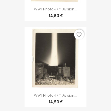
WWII Photo 47 ° Division...
14,50 €
favorite_border
WWII Photo 47 ° Division...
14,50 €