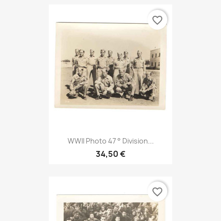
favorite_border
WWII Photo 47 ° Division...
34,50 €
favorite_border