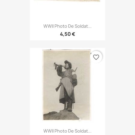
WWII Photo De Soldat...
4,50 €
favorite_border
WWII Photo De Soldat...