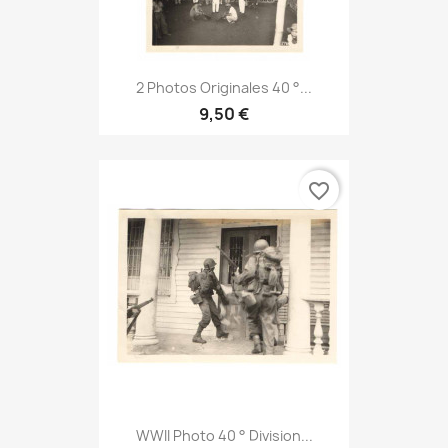
2 Photos Originales 40 °...
9,50 €
favorite_border
WWII Photo 40 ° Division...