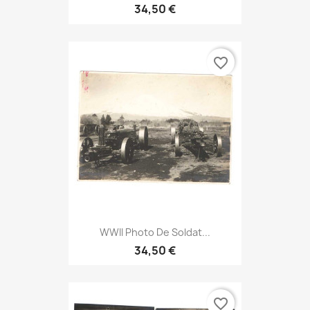
34,50 €
favorite_border
WWII Photo De Soldat...
34,50 €
favorite_border