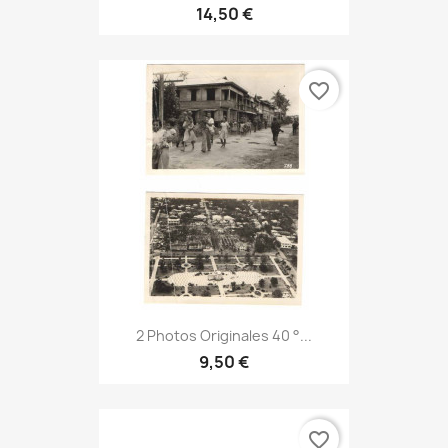
14,50 €
favorite_border
2 Photos Originales 40 °...
9,50 €
favorite_border