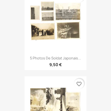
5 Photos De Soldat Japonais...
9,50 €
favorite_border