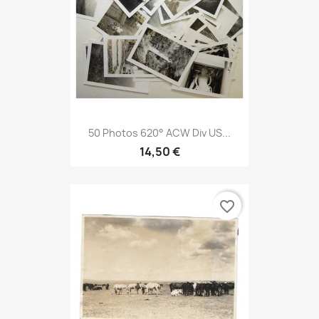
50 Photos 620° ACW Div US...
14,50 €
favorite_border