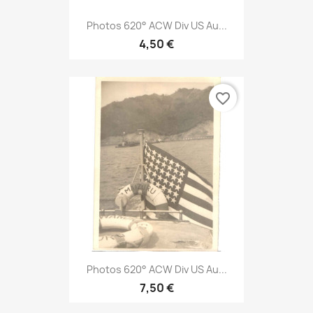
Photos 620° ACW Div US Au...
4,50 €
favorite_border
Photos 620° ACW Div US Au...
7,50 €