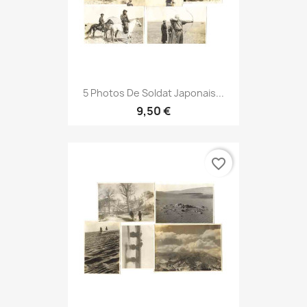
5 Photos De Soldat Japonais...
9,50 €
favorite_border