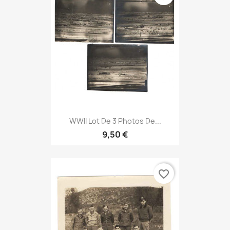
WWII Lot De 3 Photos De...
9,50 €
favorite_border