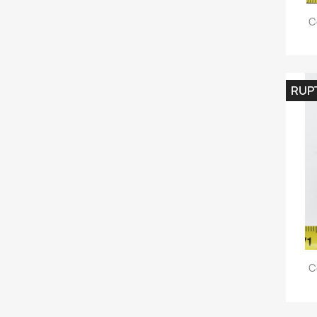
C
RUP
C