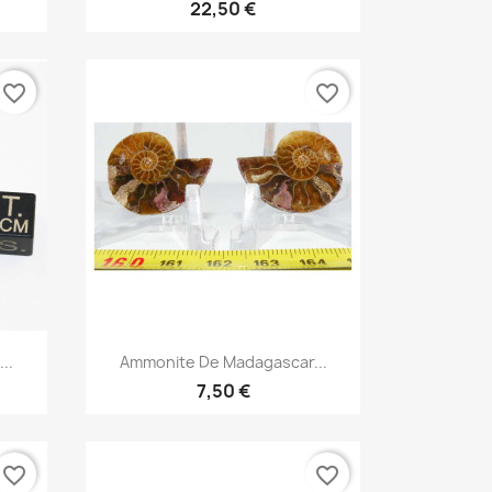
22,50 €
favorite_border
favorite_border
Aperçu rapide

..
Ammonite De Madagascar...
7,50 €
favorite_border
favorite_border