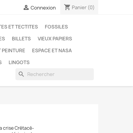
shopping_cart

Panier
(0)
Connexion
ES ET TECTITES
FOSSILES
ES
BILLETS
VIEUX PAPIERS
T PEINTURE
ESPACE ET NASA
S
LINGOTS
search
la crise Crétacé-