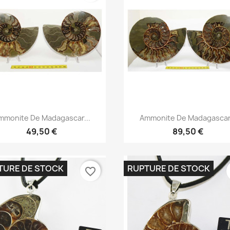
Aperçu rapide
Aperçu rapide


mmonite De Madagascar...
Ammonite De Madagascar.
49,50 €
89,50 €
TURE DE STOCK
RUPTURE DE STOCK
favorite_border