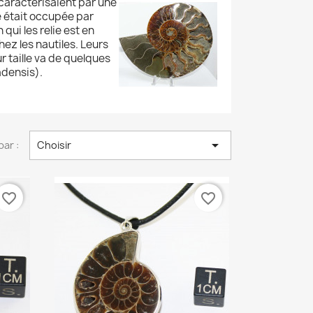
 caractérisaient par une
e était occupée par
 qui les relie est en
chez les nautiles. Leurs
r taille va de quelques
adensis).

par :
Choisir
favorite_border
favorite_border