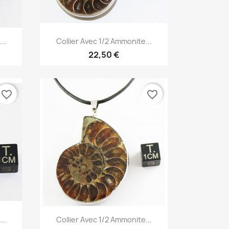
Aperçu rapide

..
Collier Avec 1/2 Ammonite...
22,50 €
favorite_border
favorite_border
Aperçu rapide

..
Collier Avec 1/2 Ammonite...