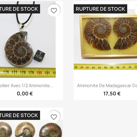
TURE DE STOCK
RUPTURE DE STOCK
favorite_border
Aperçu rapide
Aperçu rapide


ollier Avec 1/2 Ammonite...
Ammonite De Madagascar Da
0,00 €
17,50 €
TURE DE STOCK
favorite_border