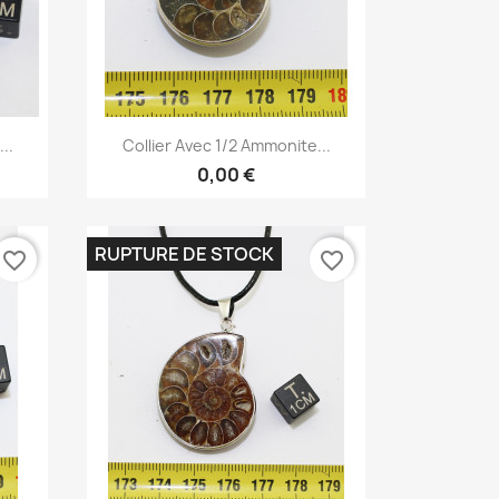
Aperçu rapide

..
Collier Avec 1/2 Ammonite...
0,00 €
RUPTURE DE STOCK
favorite_border
favorite_border