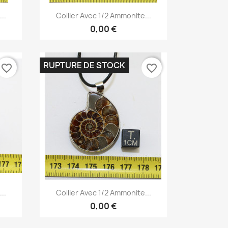
Aperçu rapide

..
Collier Avec 1/2 Ammonite...
0,00 €
RUPTURE DE STOCK
favorite_border
favorite_border
Aperçu rapide

..
Collier Avec 1/2 Ammonite...
0,00 €