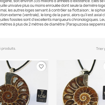
éogène, soit environ 335 millions d'années d'existence. Elles se
uille univalve plus ou moins enroulée dont seule la dernière log
nimal, les autres loges servant à contrôler sa flottaison ; le siphon
ition externe (ventrale), le long de la paroi, alors qu'il est axial 
uilles fossiles sont d'excellents marqueurs chronologiques. Leu
limètres à plus de 2 mètres de diamètre (Parapuzosia seppenr
46 produits.
Trier 
favorite_border