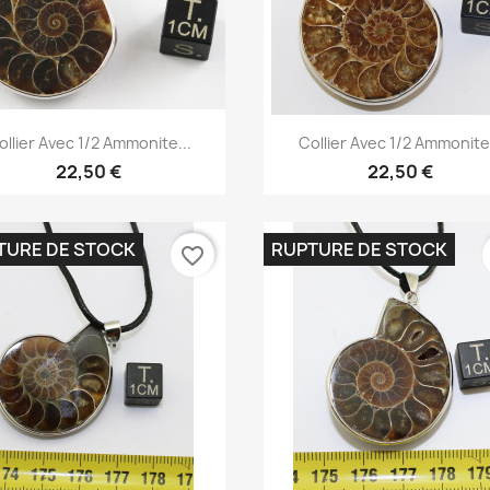
Aperçu rapide
Aperçu rapide


ollier Avec 1/2 Ammonite...
Collier Avec 1/2 Ammonite.
22,50 €
22,50 €
TURE DE STOCK
RUPTURE DE STOCK
favorite_border