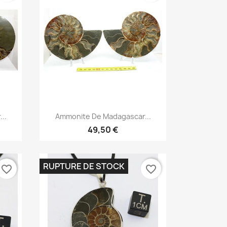
Aperçu rapide

..
Ammonite De Madagascar...
49,50 €
RUPTURE DE STOCK
favorite_border
favorite_border