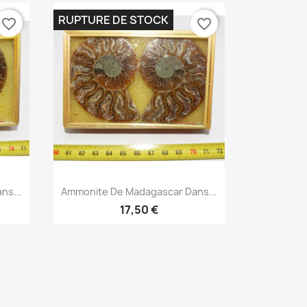
RUPTURE DE STOCK
favorite_border
favorite_border
Aperçu rapide

ns...
Ammonite De Madagascar Dans...
17,50 €