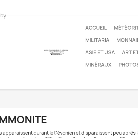
 by
ACCUEIL
MÉTÉORIT
MILITARIA
MONNAI
ASIE ET USA
ART E
MINÉRAUX
PHOTO
MMONITE
es apparaissent durant le Dévonien et disparaissent peu après 