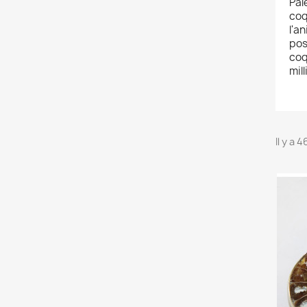
Pal
coq
l'a
pos
coq
mil
Il y a 