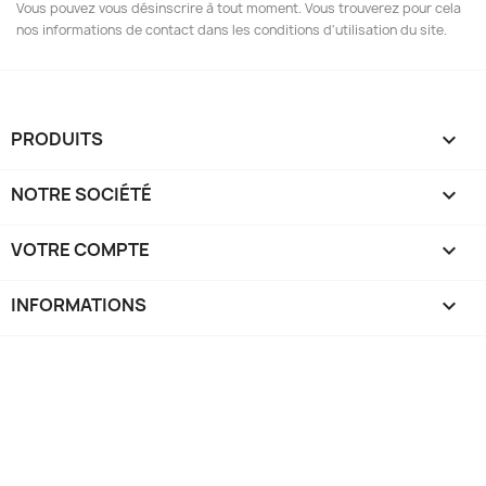
Vous pouvez vous désinscrire à tout moment. Vous trouverez pour cela
nos informations de contact dans les conditions d'utilisation du site.
PRODUITS

NOTRE SOCIÉTÉ

VOTRE COMPTE

INFORMATIONS
keyboard_arrow_down