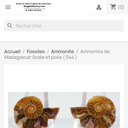
shopping_cart


(0)
search
Accueil
Fossiles
Ammonite
Ammonite de
Madagascar Sciée et polie ( 044 )