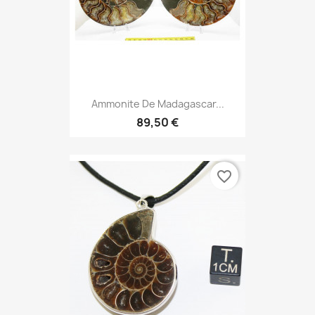
Ammonite De Madagascar...
89,50 €
favorite_border