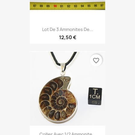
Lot De 3 Ammonites De...
12,50 €
favorite_border
Collier Avec 1/2 Ammonite...