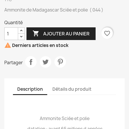
Ammonite de Madagascar Sciée et polie ( 044 )
Quantité

favorite_border
AJOUTER AU PANIER

Derniers articles en stock
Partager
Description
Détails du produit
Ammonite Sciée et polie
datation : avant 65 millions d années