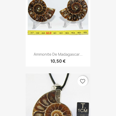
Ammonite De Madagascar...
10,50 €
favorite_border