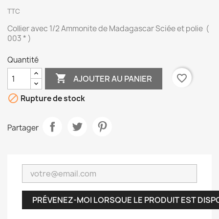
TTC
Collier avec 1/2 Ammonite de Madagascar Sciée et polie (
003 * )
Quantité

favorite_border
AJOUTER AU PANIER

Rupture de stock
Partager
PRÉVENEZ-MOI LORSQUE LE PRODUIT EST DISP