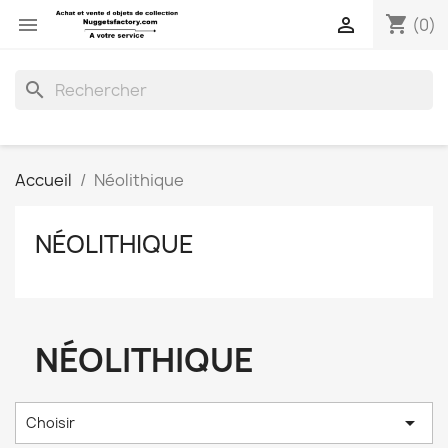
shopping_cart


(0)
search
Accueil
Néolithique
NÉOLITHIQUE
NÉOLITHIQUE

Choisir