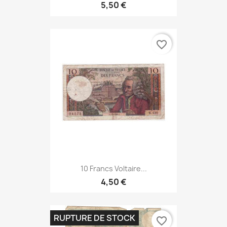
5,50 €
favorite_border
10 Francs Voltaire...
4,50 €
RUPTURE DE STOCK
favorite_border