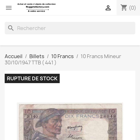
shopping_cart


(0)
search
Accueil
Billets
10 Francs
10 Francs Mineur
30/10/1947 TTB ( 441 )
RUPTURE DE STOCK