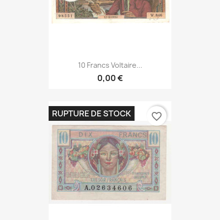
10 Francs Voltaire...
0,00 €
RUPTURE DE STOCK
favorite_border