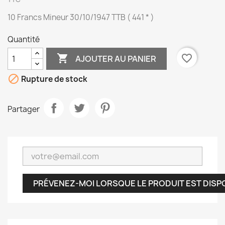
10 Francs Mineur 30/10/1947 TTB ( 441 * )
Quantité

favorite_border
AJOUTER AU PANIER

Rupture de stock
Partager
PRÉVENEZ-MOI LORSQUE LE PRODUIT EST DISP