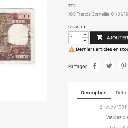
TTC
100 Francs Corneille 01/01/1
Quantité

AJOUTER

Derniers articles en sto
Partager
Description
Détai
Billet de 100
Veuillez bi
Le billet