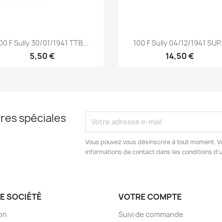
Aperçu rapide
Aperçu rapide


00 F Sully 30/01/1941 TTB...
100 F Sully 04/12/1941 SUP.
5,50 €
14,50 €
res spéciales
Vous pouvez vous désinscrire à tout moment. V
informations de contact dans les conditions d'ut
E SOCIÉTÉ
VOTRE COMPTE
son
Suivi de commande