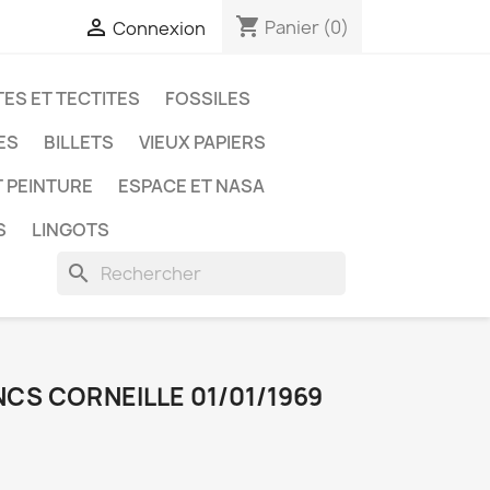
shopping_cart

Panier
(0)
Connexion
ES ET TECTITES
FOSSILES
ES
BILLETS
VIEUX PAPIERS
T PEINTURE
ESPACE ET NASA
S
LINGOTS
search
NCS CORNEILLE 01/01/1969