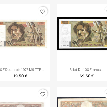
favorite_border
fa
Aperçu rapide
Aperçu rapide


0 F Delacroix 1978 M9 TTB...
Billet De 100 Francs...
19,50 €
69,50 €
favorite_border
fa