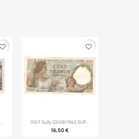
vorite_border
favorite_border
Aperçu rapide

..
100 F Sully 22/08/1940 SUP...
16,50 €