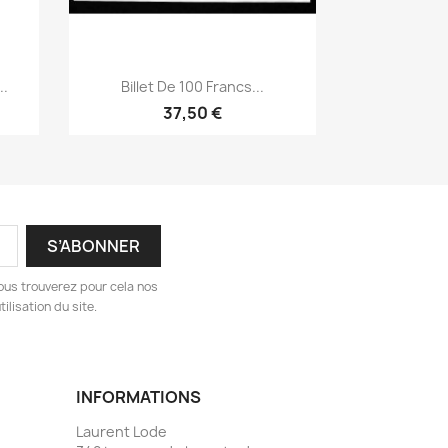
Aperçu rapide

..
Billet De 100 Francs...
37,50 €
ous trouverez pour cela nos
ilisation du site.
INFORMATIONS
Laurent Lode