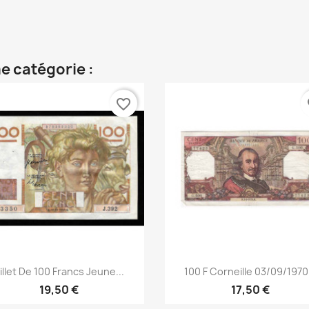
e catégorie :
favorite_border
fa
Aperçu rapide
Aperçu rapide


illet De 100 Francs Jeune...
100 F Corneille 03/09/1970.
19,50 €
17,50 €