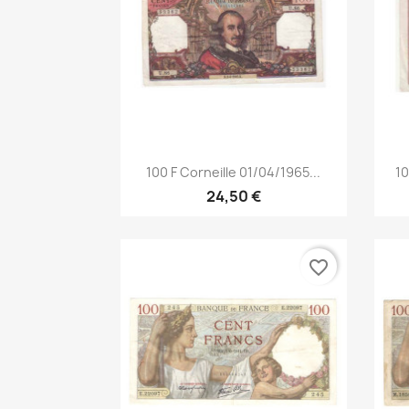
Aperçu rapide

100 F Corneille 01/04/1965...
10
24,50 €
favorite_border