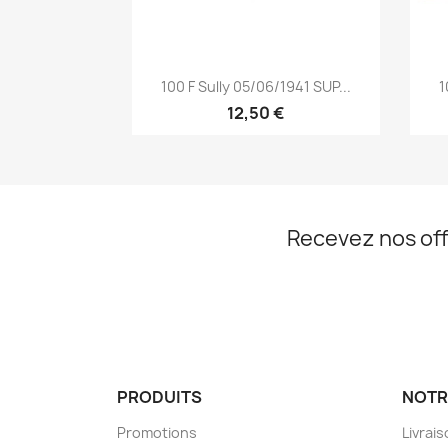
Aperçu rapide

100 F Sully 05/06/1941 SUP...
1
12,50 €
Recevez nos off
PRODUITS
NOTR
Promotions
Livrai