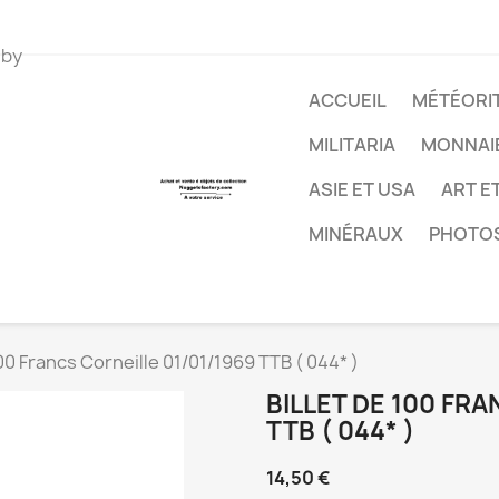
 by
ACCUEIL
MÉTÉORIT
MILITARIA
MONNAI
ASIE ET USA
ART E
MINÉRAUX
PHOTO
100 Francs Corneille 01/01/1969 TTB ( 044* )
BILLET DE 100 FRA
TTB ( 044* )
14,50 €