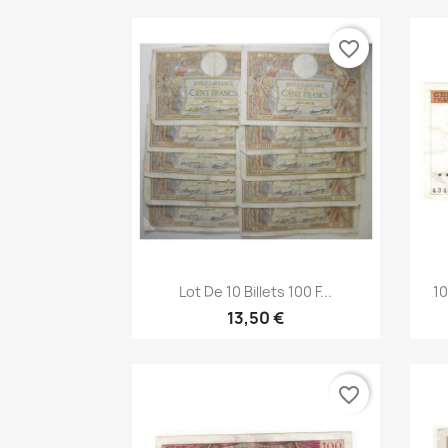
favorite_border
Aperçu rapide

Lot De 10 Billets 100 F...
10
13,50 €
favorite_border