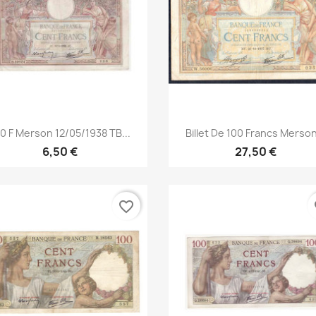
Aperçu rapide
Aperçu rapide


0 F Merson 12/05/1938 TB...
Billet De 100 Francs Merson
6,50 €
27,50 €
favorite_border
fa