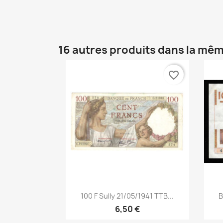
16 autres produits dans la mêm
favorite_border
Aperçu rapide

100 F Sully 21/05/1941 TTB...
B
6,50 €