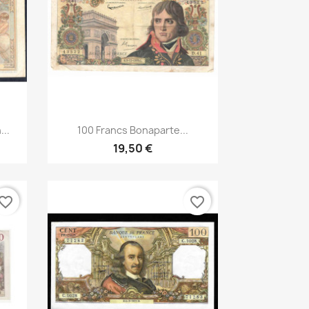
Aperçu rapide

...
100 Francs Bonaparte...
19,50 €
vorite_border
favorite_border