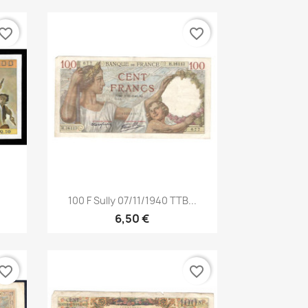
vorite_border
favorite_border
Aperçu rapide

100 F Sully 07/11/1940 TTB...
6,50 €
vorite_border
favorite_border