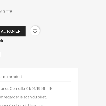
969 TTB
favorite_border
 AU PANIER
ck
ls du produit
 Francs Corneille 01/01/1969 TTB
en regarder le scan du billet.
 scanné est celui à la vente.