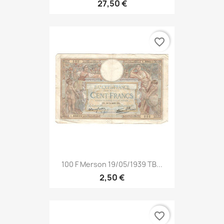
27,50 €
favorite_border
100 F Merson 19/05/1939 TB...
2,50 €
favorite_border