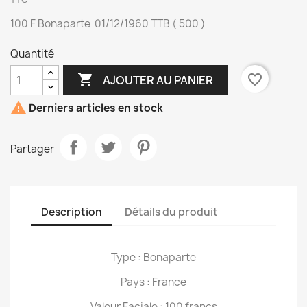
100 F Bonaparte 01/12/1960 TTB ( 500 )
Quantité

favorite_border
AJOUTER AU PANIER

Derniers articles en stock
Partager
Description
Détails du produit
Type : Bonaparte
Pays : France
Valeur Faciale : 100 francs