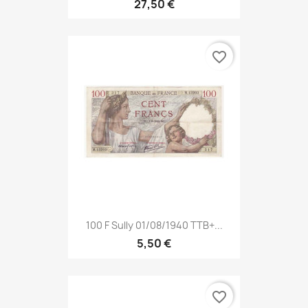
27,50 €
favorite_border
100 F Sully 01/08/1940 TTB+...
5,50 €
favorite_border