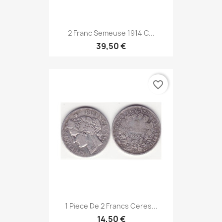
2 Franc Semeuse 1914 C...
39,50 €
favorite_border
1 Piece De 2 Francs Ceres...
14,50 €