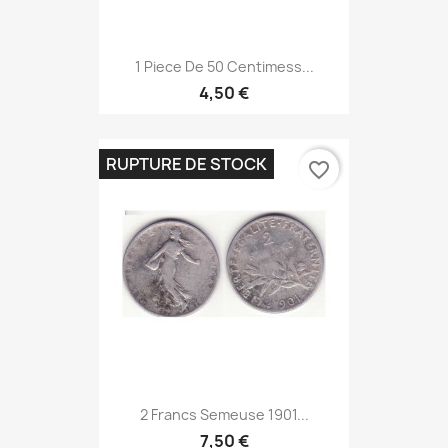
1 Piece De 50 Centimess...
4,50 €
RUPTURE DE STOCK
favorite_border
2 Francs Semeuse 1901...
7,50 €