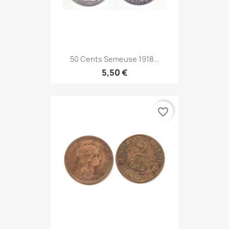
50 Cents Semeuse 1918...
5,50 €
favorite_border