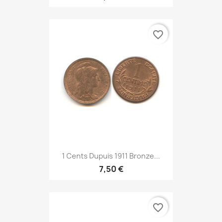
favorite_border
1 Cents Dupuis 1911 Bronze...
7,50 €
favorite_border