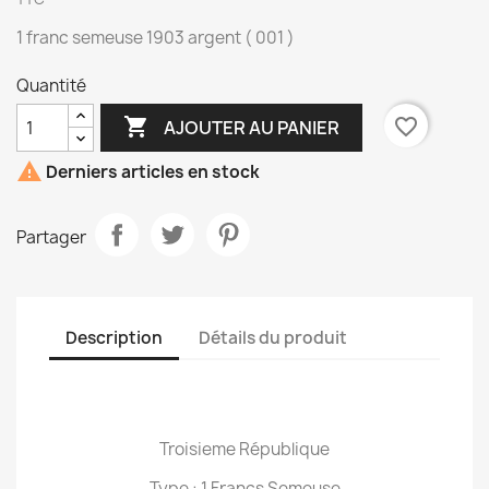
1 franc semeuse 1903 argent ( 001 )
Quantité

favorite_border
AJOUTER AU PANIER

Derniers articles en stock
Partager
Description
Détails du produit
Troisieme République
Type : 1 Francs Semeuse