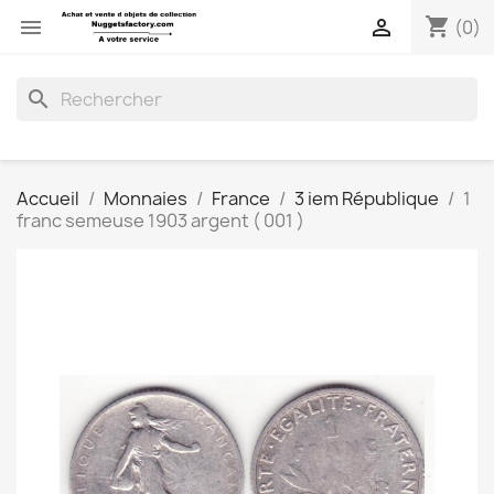
shopping_cart


(0)
search
Accueil
Monnaies
France
3 iem République
1
franc semeuse 1903 argent ( 001 )