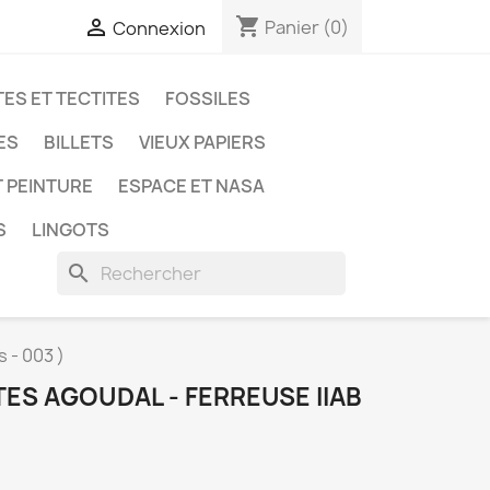
shopping_cart

Panier
(0)
Connexion
ES ET TECTITES
FOSSILES
ES
BILLETS
VIEUX PAPIERS
T PEINTURE
ESPACE ET NASA
S
LINGOTS
search
 - 003 )
TES AGOUDAL - FERREUSE IIAB