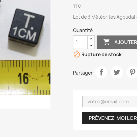
TTC
Lot de 3 Météorites Agoudal -
Quantité

AJOUTER

Rupture de stock
Partager
PRÉVENEZ-MOI LOR