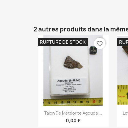
2 autres produits dans la même
RUPTURE DE STOCK
RUP
favorite_border
Aperçu rapide

Talon De Météorite Agoudal...
Lo
0,00 €