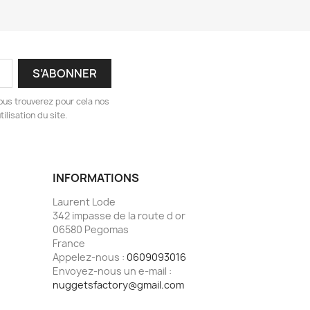
ous trouverez pour cela nos
ilisation du site.
INFORMATIONS
Laurent Lode
342 impasse de la route d or
06580 Pegomas
France
Appelez-nous :
0609093016
Envoyez-nous un e-mail :
nuggetsfactory@gmail.com