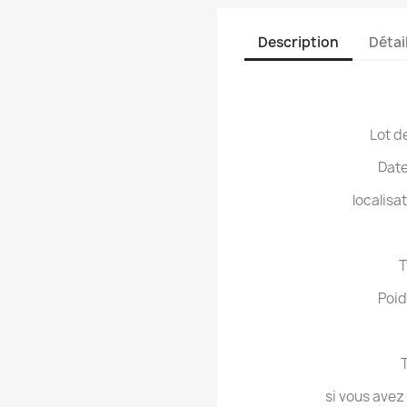
Description
Détai
Lot d
Date
localisa
T
Poid
T
si vous avez