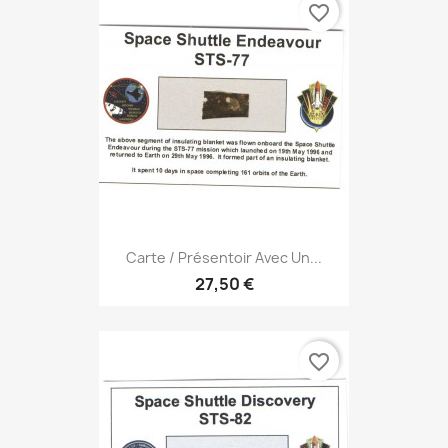
favorite_border
Carte / Présentoir Avec Un...
27,50 €
favorite_border