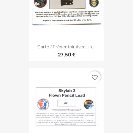
Carte / Présentoir Avec Un...
27,50 €
favorite_border