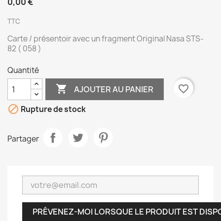
0,00 €
TTC
Carte / présentoir avec un fragment Original Nasa STS-
82 ( 058 )
Quantité

favorite_border
AJOUTER AU PANIER

Rupture de stock
Partager
PRÉVENEZ-MOI LORSQUE LE PRODUIT EST DISP