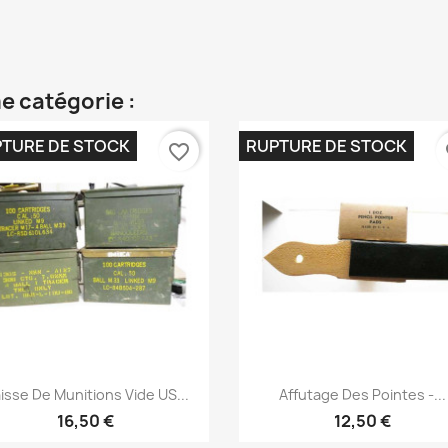
e catégorie :
TURE DE STOCK
RUPTURE DE STOCK
favorite_border
fa
Aperçu rapide
Aperçu rapide


isse De Munitions Vide US...
Affutage Des Pointes -...
16,50 €
12,50 €