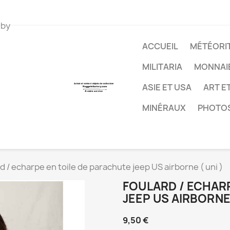
 by
ACCUEIL
MÉTÉORIT
MILITARIA
MONNAI
ASIE ET USA
ART E
MINÉRAUX
PHOTO
d / echarpe en toile de parachute jeep US airborne ( uni )
FOULARD / ECHAR
JEEP US AIRBORNE 
9,50 €