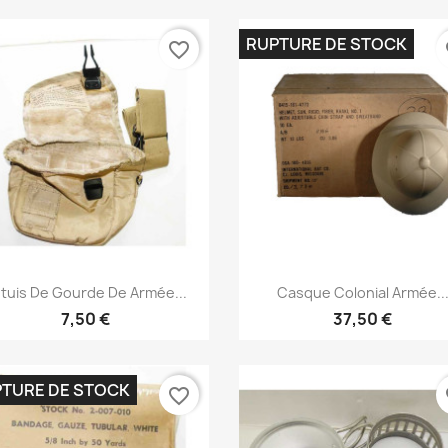
RUPTURE DE STOCK
favorite_border
fa
Aperçu rapide
Aperçu rapide


Etuis De Gourde De Armée...
Casque Colonial Armée..
7,50 €
37,50 €
TURE DE STOCK
favorite_border
fa