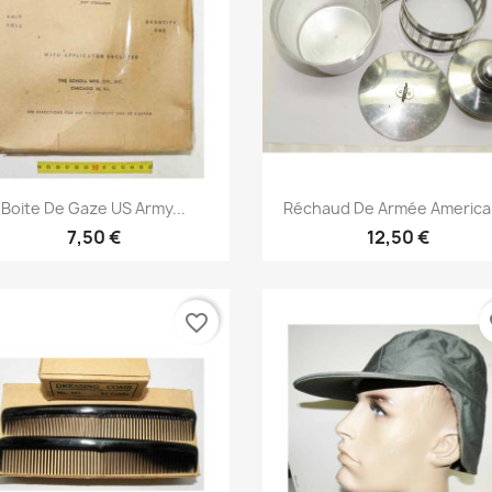
Aperçu rapide
Aperçu rapide


Boite De Gaze US Army...
Réchaud De Armée America
7,50 €
12,50 €
favorite_border
fa