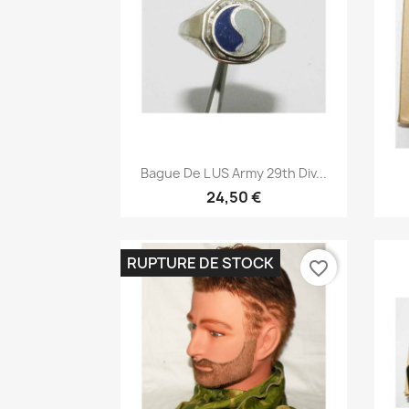
Aperçu rapide

Bague De L US Army 29th Div...
24,50 €
RUPTURE DE STOCK
favorite_border