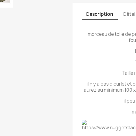
Description
Détai
morceau de toile de p
fou
Taille
il n y a pas d ourlet e
aurez au minimum 100 x
il pe
m