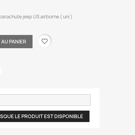
 parachute jeep US airborne ( uni )
favorite_border
 AU PANIER
SQUE LE PRODUIT EST DISPONIBLE