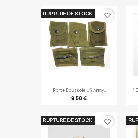
RUPTURE DE STOCK
favorite_border
Aperçu rapide

1 Porte Boussole US Army...
1 
8,50 €
RUPTURE DE STOCK
RUP
favorite_border