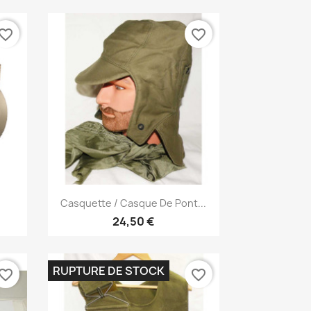
vorite_border
favorite_border
Aperçu rapide

.
Casquette / Casque De Pont...
24,50 €
RUPTURE DE STOCK
vorite_border
favorite_border