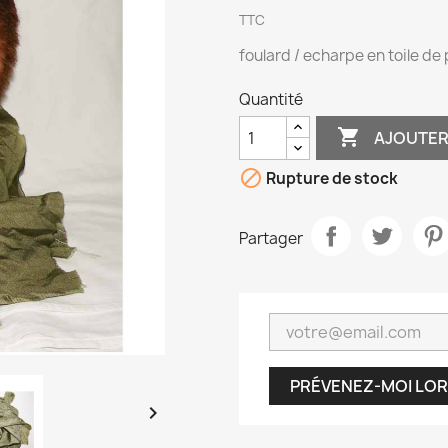
TTC
foulard / echarpe en toile de
Quantité

AJOUTER

Rupture de stock
Partager
PRÉVENEZ-MOI LOR
