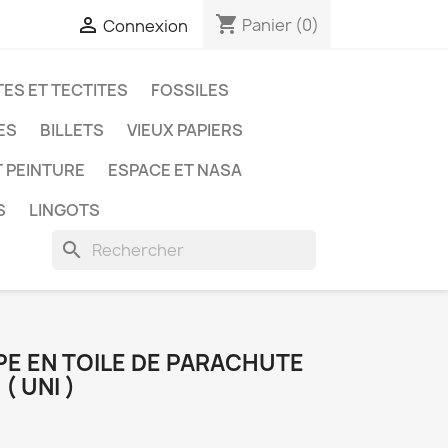
shopping_cart

Panier
(0)
Connexion
ES ET TECTITES
FOSSILES
ES
BILLETS
VIEUX PAPIERS
T PEINTURE
ESPACE ET NASA
S
LINGOTS
search
PE EN TOILE DE PARACHUTE
( UNI )