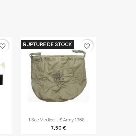
RUPTURE DE STOCK
vorite_border
favorite_border
Aperçu rapide

1 Sac Medical US Army 1968...
7,50 €