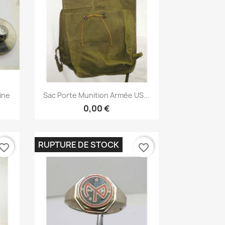
Aperçu rapide

ine
Sac Porte Munition Armée US...
0,00 €
RUPTURE DE STOCK
vorite_border
favorite_border