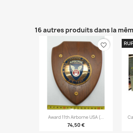
16 autres produits dans la mêm
RUP
favorite_border
Aperçu rapide

Award 11th Airborne USA (...
Ca
74,50 €