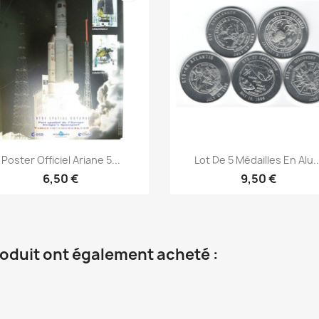
Aperçu rapide
Aperçu rapide


Poster Officiel Ariane 5...
Lot De 5 Médailles En Alu..
6,50 €
9,50 €
roduit ont également acheté :