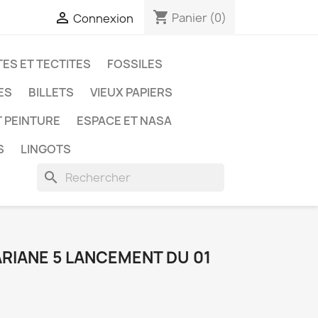
shopping_cart

Panier
(0)
Connexion
ES ET TECTITES
FOSSILES
ES
BILLETS
VIEUX PAPIERS
T PEINTURE
ESPACE ET NASA
S
LINGOTS
search
ARIANE 5 LANCEMENT DU 01