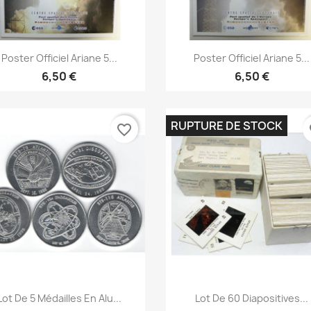
Aperçu rapide
Aperçu rapide


Poster Officiel Ariane 5...
Poster Officiel Ariane 5...
6,50 €
6,50 €
RUPTURE DE STOCK
favorite_border
fa
Aperçu rapide
Aperçu rapide


Lot De 5 Médailles En Alu...
Lot De 60 Diapositives...