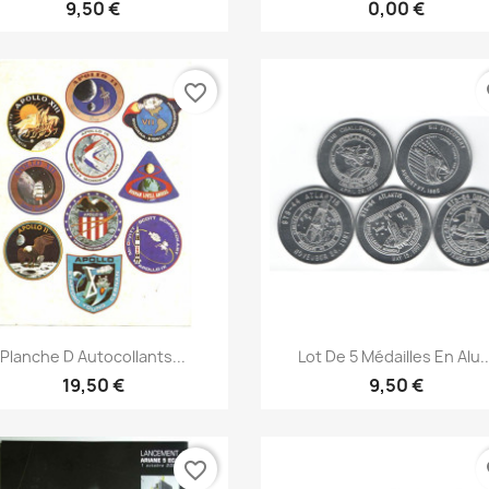
9,50 €
0,00 €
favorite_border
fa
Aperçu rapide
Aperçu rapide


Planche D Autocollants...
Lot De 5 Médailles En Alu..
19,50 €
9,50 €
favorite_border
fa