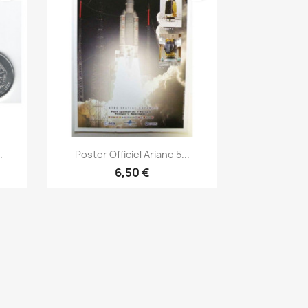
Aperçu rapide

.
Poster Officiel Ariane 5...
6,50 €