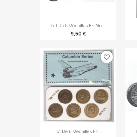
Aperçu rapide

Lot De 5 Médailles En Alu...
9,50 €
favorite_border
Aperçu rapide

Lot De 6 Médailles En...