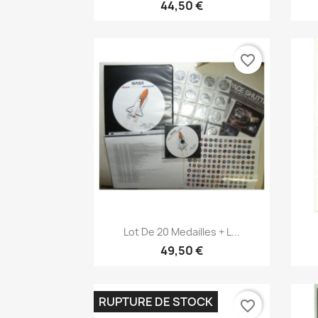
44,50 €
favorite_border
Aperçu rapide

Lot De 20 Medailles + L...
49,50 €
RUPTURE DE STOCK
favorite_border