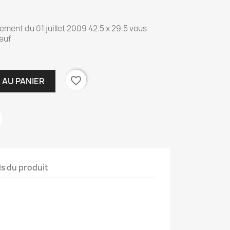
ement du 01 juillet 2009 42.5 x 29.5 vous
 Neuf
favorite_border
 AU PANIER
ls du produit