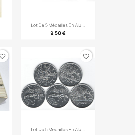
Aperçu rapide

Lot De 5 Médailles En Alu...
9,50 €
vorite_border
favorite_border
Aperçu rapide

Lot De 5 Médailles En Alu...