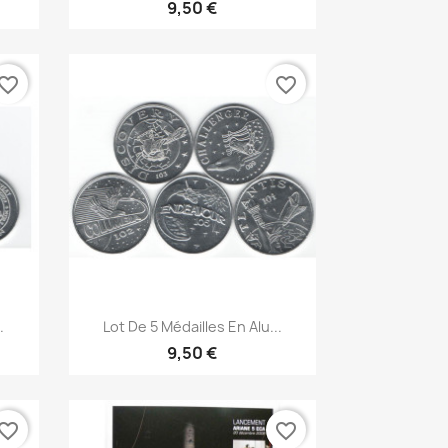
9,50 €
vorite_border
favorite_border
Aperçu rapide

.
Lot De 5 Médailles En Alu...
9,50 €
vorite_border
favorite_border