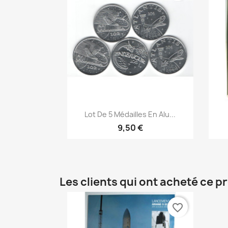
Aperçu rapide

Lot De 5 Médailles En Alu...
9,50 €
Les clients qui ont acheté ce p
favorite_border