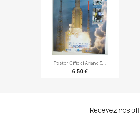
Aperçu rapide

Poster Officiel Ariane 5...
6,50 €
Recevez nos off