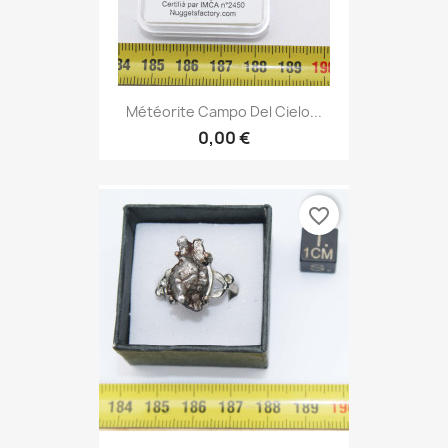
Météorite Campo Del Cielo...
0,00 €
favorite_border