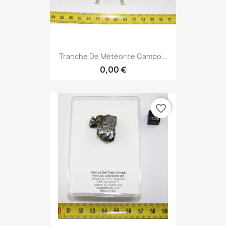
Tranche De Météorite Campo...
0,00 €
favorite_border