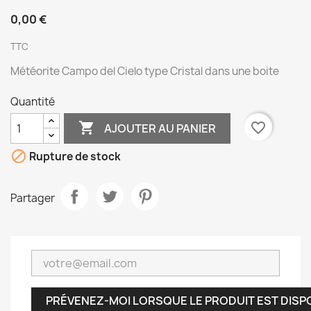
0,00 €
TTC
Météorite Campo del Cielo type Cristal dans une boite
Quantité

favorite_border
AJOUTER AU PANIER

Rupture de stock
Partager
PRÉVENEZ-MOI LORSQUE LE PRODUIT EST DISP