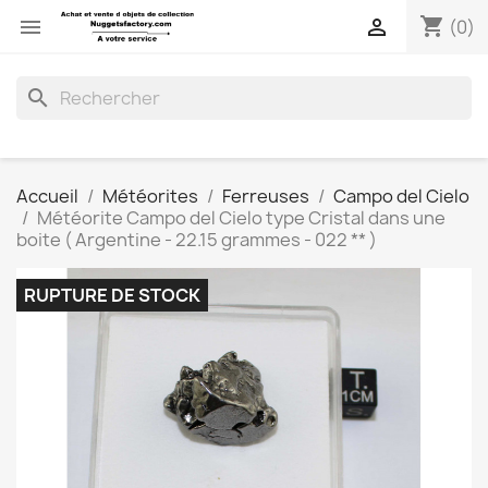
shopping_cart


(0)
search
Accueil
Météorites
Ferreuses
Campo del Cielo
Météorite Campo del Cielo type Cristal dans une
boite ( Argentine - 22.15 grammes - 022 ** )
RUPTURE DE STOCK