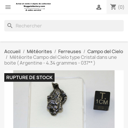
shopping_cart


(0)
search
Accueil
Météorites
Ferreuses
Campo del Cielo
Météorite Campo del Cielo type Cristal dans une
boite ( Argentine - 4.34 grammes - 037** )
RUPTURE DE STOCK