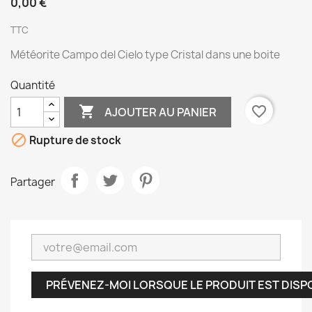
0,00 €
TTC
Météorite Campo del Cielo type Cristal dans une boite
Quantité

favorite_border
AJOUTER AU PANIER

Rupture de stock
Partager
PRÉVENEZ-MOI LORSQUE LE PRODUIT EST DISP