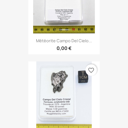
Météorite Campo Del Cielo...
0,00 €
favorite_border