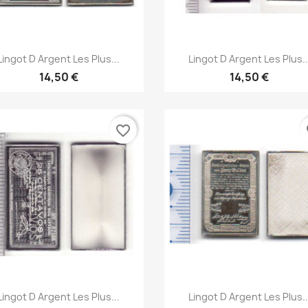
Aperçu rapide
Aperçu rapide


Lingot D Argent Les Plus...
Lingot D Argent Les Plus..
14,50 €
14,50 €
favorite_border
fa
Aperçu rapide
Aperçu rapide


Lingot D Argent Les Plus...
Lingot D Argent Les Plus..