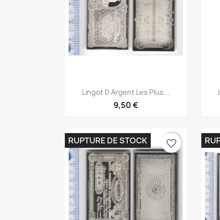
Aperçu rapide

Lingot D Argent Les Plus...
9,50 €
RUPTURE DE STOCK
RUP
favorite_border