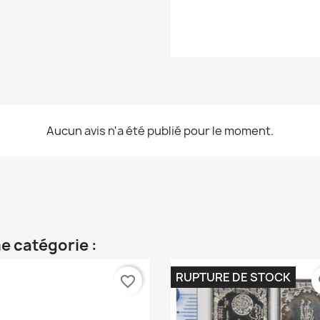
Aucun avis n'a été publié pour le moment.
e catégorie :
RUPTURE DE STOCK
favorite_border
fa