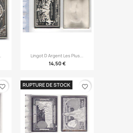
Aperçu rapide

.
Lingot D Argent Les Plus...
14,50 €
RUPTURE DE STOCK
vorite_border
favorite_border