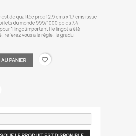
e est de qualitée proof 2.9 cms x 1.7 cms issue
u billets du monde 999/1000 poids 7.4
r 1 lingotimportant ! le lingot a été
, referez vous a la régle , la gradu
favorite_border
 AU PANIER
SQUE LE PRODUIT EST DISPONIBLE