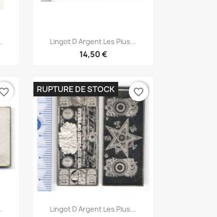
Aperçu rapide

.
Lingot D Argent Les Plus...
14,50 €
RUPTURE DE STOCK
vorite_border
favorite_border
Aperçu rapide

.
Lingot D Argent Les Plus...