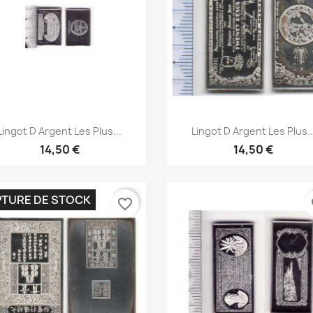
Aperçu rapide
Aperçu rapide


Lingot D Argent Les Plus...
Lingot D Argent Les Plus..
14,50 €
14,50 €
TURE DE STOCK
favorite_border
fa