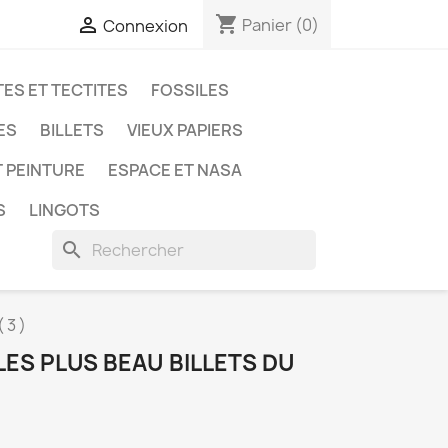
shopping_cart

Panier
(0)
Connexion
ES ET TECTITES
FOSSILES
ES
BILLETS
VIEUX PAPIERS
T PEINTURE
ESPACE ET NASA
S
LINGOTS
search
 3 )
LES PLUS BEAU BILLETS DU