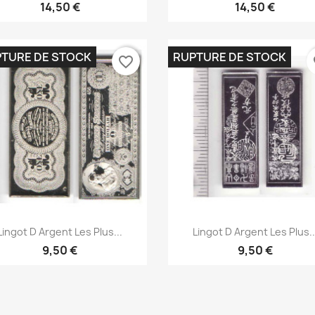
14,50 €
14,50 €
TURE DE STOCK
RUPTURE DE STOCK
favorite_border
fa
Aperçu rapide
Aperçu rapide


Lingot D Argent Les Plus...
Lingot D Argent Les Plus..
9,50 €
9,50 €