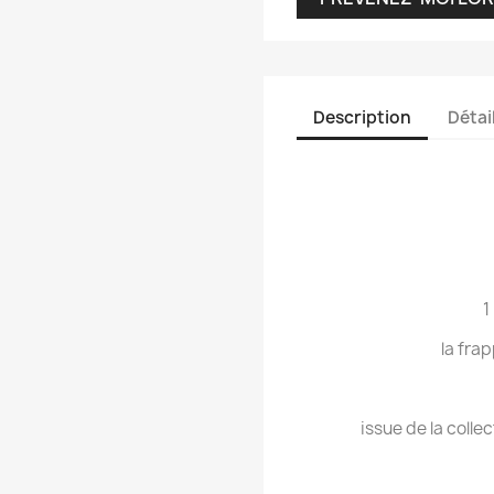
Description
Détai
1
la fra
issue de la colle