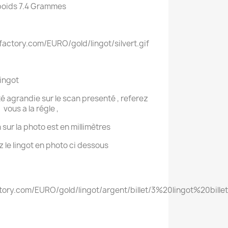
poids 7.4 Grammes
lingot
été agrandie sur le scan presenté , referez
vous a la régle ,
 sur la photo est en millimètres
 le lingot en photo ci dessous