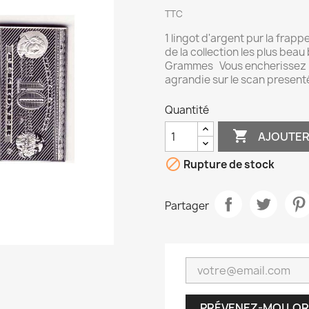
TTC
1 lingot d'argent pur la frapp
de la collection les plus bea
Grammes Vous encherissez pou
agrandie sur le scan presenté 
Quantité

AJOUTER

Rupture de stock
Partager
PRÉVENEZ-MOI LOR