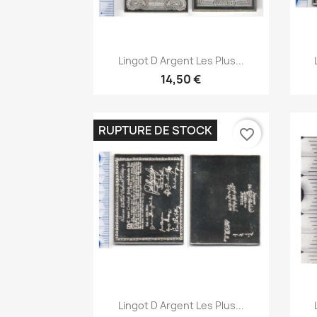
Aperçu rapide

Lingot D Argent Les Plus...
14,50 €
RUPTURE DE STOCK
favorite_border
Aperçu rapide

Lingot D Argent Les Plus...