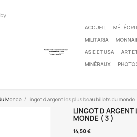
 by
ACCUEIL
MÉTÉORIT
MILITARIA
MONNAI
ASIE ET USA
ART E
MINÉRAUX
PHOTO
s du Monde
lingot d argent les plus beau billets du monde (
LINGOT D ARGENT 
MONDE ( 3 )
14,50 €