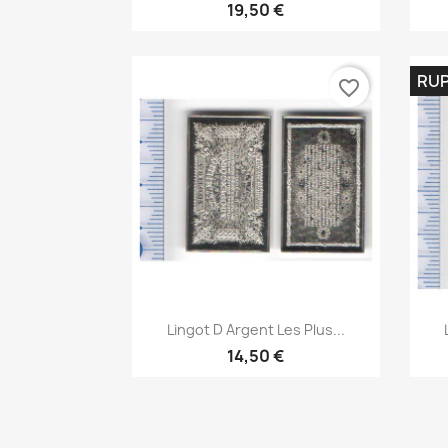
19,50 €
RUP
favorite_border
Aperçu rapide

Lingot D Argent Les Plus...
14,50 €