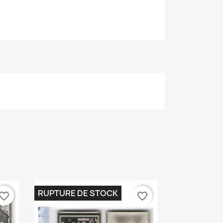
RUPTURE DE STOCK
vorite_border
favorite_border