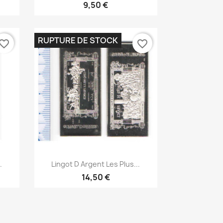
9,50 €
RUPTURE DE STOCK
vorite_border
favorite_border
Aperçu rapide

.
Lingot D Argent Les Plus...
14,50 €