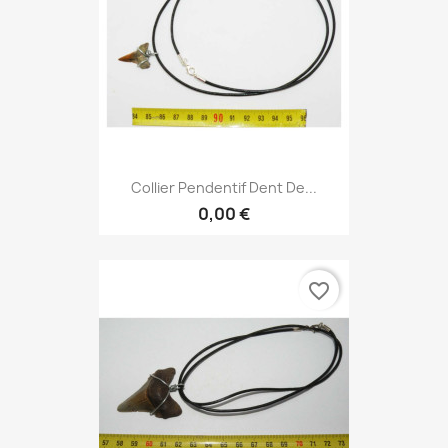
Collier Pendentif Dent De...
0,00 €
favorite_border