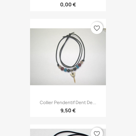
0,00 €
favorite_border
Collier Pendentif Dent De...
9,50 €
favorite_border