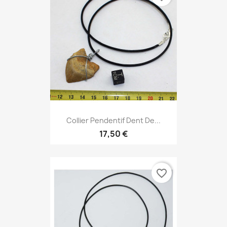
Collier Pendentif Dent De...
17,50 €
favorite_border