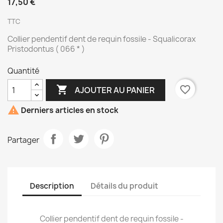
17,50 €
TTC
Collier pendentif dent de requin fossile - Squalicorax
Pristodontus ( 066 * )
Quantité

favorite_border
AJOUTER AU PANIER

Derniers articles en stock
Partager
Description
Détails du produit
Collier pendentif dent de requin fossile -