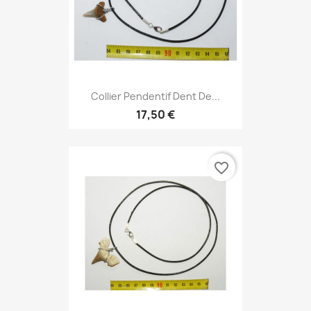
Collier Pendentif Dent De...
17,50 €
favorite_border