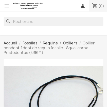
shopping_cart


(0)
search
Accueil
Fossiles
Requins
Colliers
Collier
pendentif dent de requin fossile - Squalicorax
Pristodontus ( 066 * )