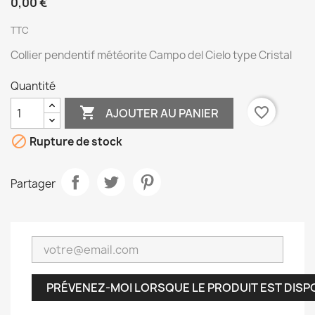
0,00 €
TTC
Collier pendentif météorite Campo del Cielo type Cristal
Quantité

favorite_border
AJOUTER AU PANIER

Rupture de stock
Partager
PRÉVENEZ-MOI LORSQUE LE PRODUIT EST DISP