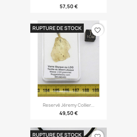
57,50 €
RUPTURE DE STOCK
favorite_border
Reservé Jéremy Collier...
49,50 €
RUPTURE DE STOCK
favorite_border