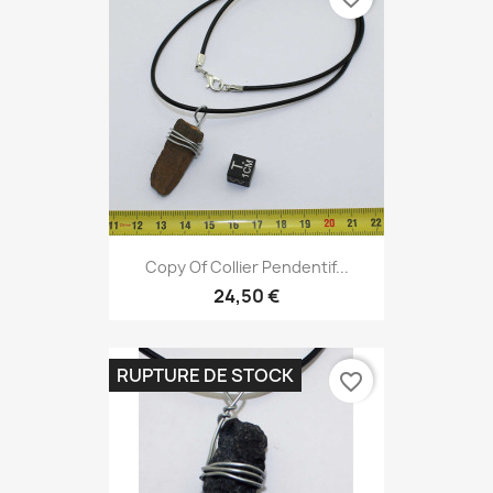
Copy Of Collier Pendentif...
24,50 €
RUPTURE DE STOCK
favorite_border