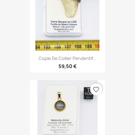
Copie De Collier Pendentif...
59,50 €
favorite_border