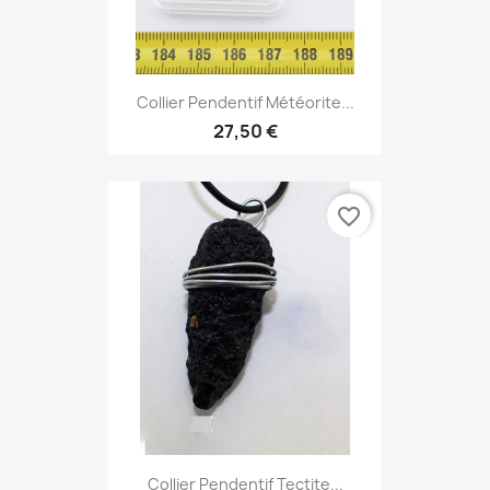
Collier Pendentif Météorite...
27,50 €
favorite_border
Collier Pendentif Tectite...