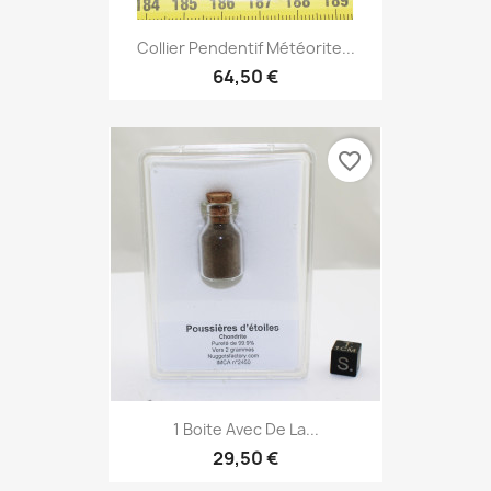
Collier Pendentif Météorite...
64,50 €
favorite_border
1 Boite Avec De La...
29,50 €