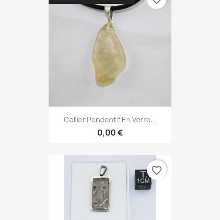
Collier Pendentif En Verre...
0,00 €
favorite_border