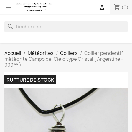
shopping_cart


(0)
search
Accueil
Météorites
Colliers
Collier pendentif
météorite Campo del Cielo type Cristal ( Argentine -
009 ** )
RUPTURE DE STOCK