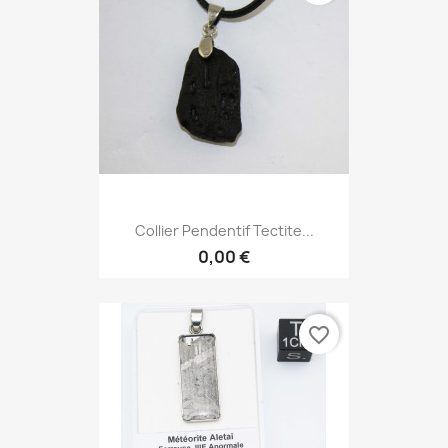
Collier Pendentif Tectite...
0,00 €
favorite_border