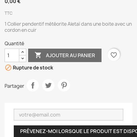
0,00 €
TTC
1 Collier pendentif météorite Aletaï dans une boite avec un
cordon en cuir
Quantité

favorite_border
AJOUTER AU PANIER

Rupture de stock
Partager
PRÉVENEZ-MOI LORSQUE LE PRODUIT EST DISP