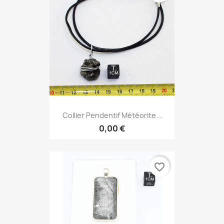
Collier Pendentif Météorite...
0,00 €
favorite_border