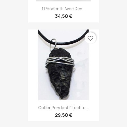
1 Pendentif Avec Des...
34,50 €
favorite_border
Collier Pendentif Tectite...
29,50 €