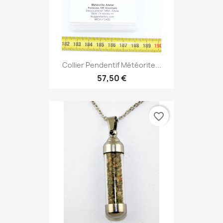
Collier Pendentif Météorite...
57,50 €
favorite_border