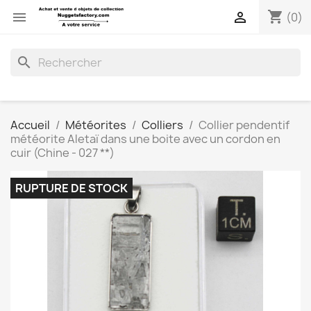
shopping_cart


(0)
search
Accueil
Météorites
Colliers
Collier pendentif
météorite Aletaï dans une boite avec un cordon en
cuir (Chine - 027 **)
RUPTURE DE STOCK