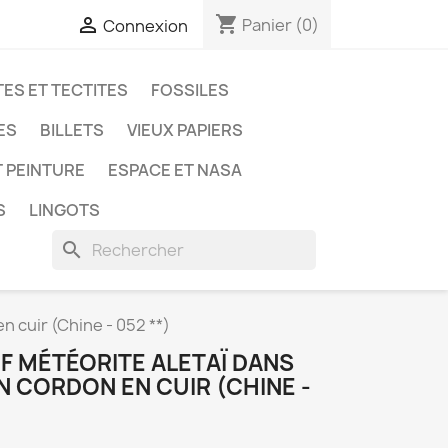
shopping_cart

Panier
(0)
Connexion
ES ET TECTITES
FOSSILES
ES
BILLETS
VIEUX PAPIERS
T PEINTURE
ESPACE ET NASA
S
LINGOTS
search
n cuir (Chine - 052 **)
F MÉTÉORITE ALETAÏ DANS
N CORDON EN CUIR (CHINE -