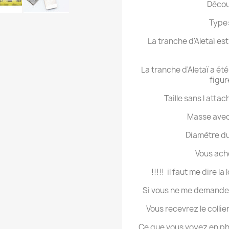
Décou
Type:
La tranche d'Aletaï es
La tranche d'Aletaï a été
figu
Taille sans l atta
Masse avec
Diamètre du
Vous ach
!!!!!
il faut me dire l
Si vous ne me demandez
Vous recevrez le collier 
Ce que vous voyez en ph