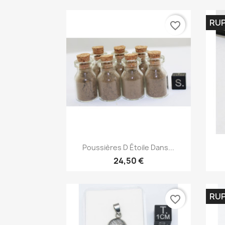
RUP
favorite_border
Aperçu rapide

Poussières D Étoile Dans...
24,50 €
RUP
favorite_border