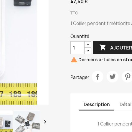
47,50 €
TTC
1 Collier pendentif météorite
Quantité

AJOUTER

Derniers articles en sto
Partager
Description
Détai

1 Collier penden