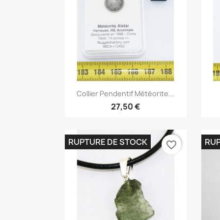
Aperçu rapide

Collier Pendentif Météorite...
27,50 €
RUPTURE DE STOCK
RUP
favorite_border