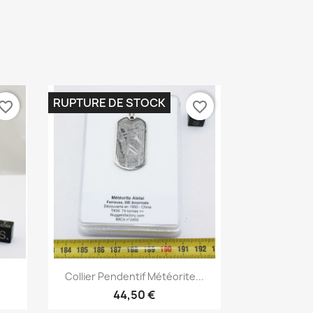
RUPTURE DE STOCK
vorite_border
favorite_border
Aperçu rapide

Collier Pendentif Météorite...
44,50 €