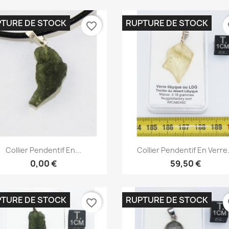
TURE DE STOCK
RUPTURE DE STOCK
favorite_border
fa
Aperçu rapide
Aperçu rapide


Collier Pendentif En...
Collier Pendentif En Verre.
0,00 €
59,50 €
TURE DE STOCK
RUPTURE DE STOCK
favorite_border
fa