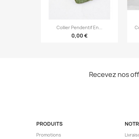
Aperçu rapide

Collier Pendentif En...
Co
0,00 €
Recevez nos off
PRODUITS
NOTR
Promotions
Livrai