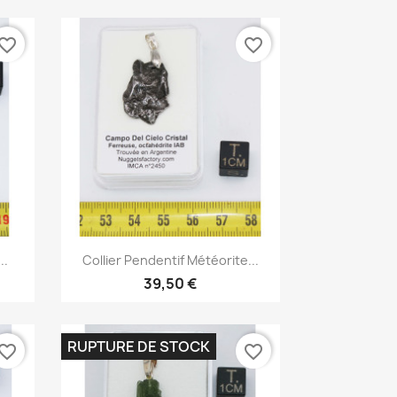
vorite_border
favorite_border
Aperçu rapide

..
Collier Pendentif Météorite...
39,50 €
RUPTURE DE STOCK
vorite_border
favorite_border