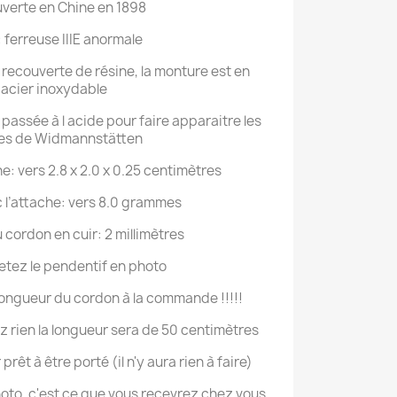
verte en Chine en 1898
 ferreuse IIIE anormale
t recouverte de résine, la monture est en
acier inoxydable
 passée à l acide pour faire apparaitre les
res de Widmannstätten
che: vers 2.8 x 2.0 x 0.25 centimètres
 l’attache: vers 8.0 grammes
 cordon en cuir: 2 millimètres
etez le pendentif en photo
a longueur du cordon à la commande !!!!!
 rien la longueur sera de 50 centimètres
prêt à être porté (il n'y aura rien à faire)
oto, c'est ce que vous recevrez chez vous