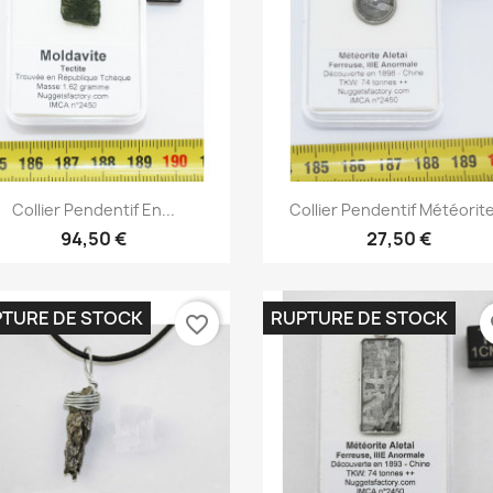
Aperçu rapide
Aperçu rapide


Collier Pendentif En...
Collier Pendentif Météorite
94,50 €
27,50 €
TURE DE STOCK
RUPTURE DE STOCK
favorite_border
fa