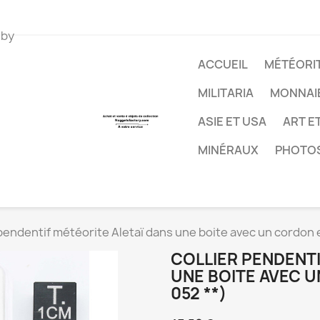
 by
ACCUEIL
MÉTÉORIT
MILITARIA
MONNAI
ASIE ET USA
ART E
MINÉRAUX
PHOTO
 pendentif météorite Aletaï dans une boite avec un cordon e
COLLIER PENDENTI
UNE BOITE AVEC U
052 **)