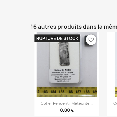
16 autres produits dans la mêm
RUPTURE DE STOCK
favorite_border
Aperçu rapide

Collier Pendentif Météorite...
Co
0,00 €