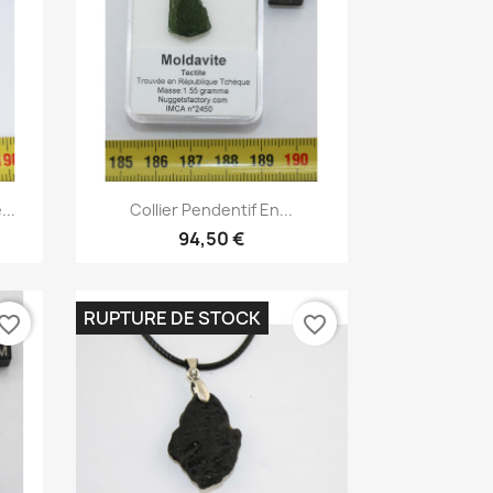
Aperçu rapide

...
Collier Pendentif En...
94,50 €
RUPTURE DE STOCK
vorite_border
favorite_border