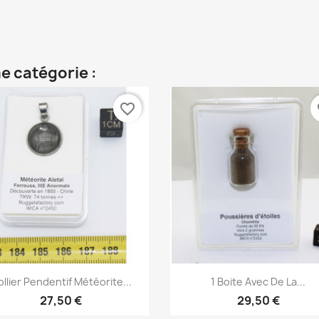
e catégorie :
favorite_border
fa
Aperçu rapide
Aperçu rapide


llier Pendentif Météorite...
1 Boite Avec De La...
27,50 €
29,50 €