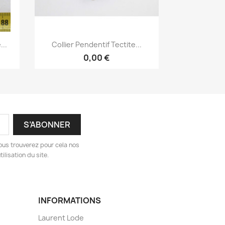
Aperçu rapide

...
Collier Pendentif Tectite...
0,00 €
ous trouverez pour cela nos
ilisation du site.
INFORMATIONS
Laurent Lode