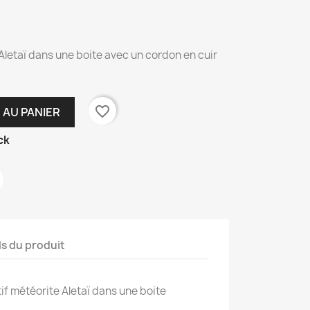
 Aletaï dans une boite avec un cordon en cuir
favorite_border
 AU PANIER
ck
ls du produit
tif météorite Aletaï dans une boite