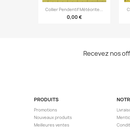
Aperçu rapide

Collier Pendentif Météorite...
C
0,00 €
Recevez nos off
PRODUITS
NOTR
Promotions
Livrai
Nouveaux produits
Mentio
Meilleures ventes
Condit