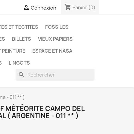
shopping_cart

Panier
(0)
Connexion
ES ET TECTITES
FOSSILES
ES
BILLETS
VIEUX PAPIERS
T PEINTURE
ESPACE ET NASA
S
LINGOTS
search
e - 011 ** )
IF MÉTÉORITE CAMPO DEL
 ( ARGENTINE - 011 ** )