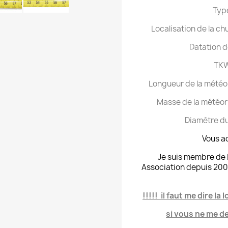
Typ
Localisation de la c
Datation d
TKW
Longueur de la météori
Masse de la météori
Diamètre du
Vous ac
Je suis membre de L
Association depuis 200
!!!!! il faut me dire l
si vous ne me d