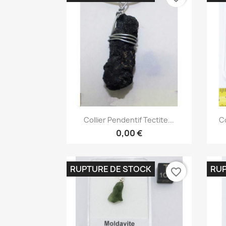
Aperçu rapide

Collier Pendentif Tectite...
Co
0,00 €
RUPTURE DE STOCK
RUP
favorite_border