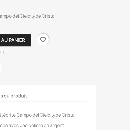
ampo del Cielo type Cristal
favorite_border
 AU PANIER
ck
ls du produit
étéorite Campo del Cielo type Cristall
cée avec une bélière en argent