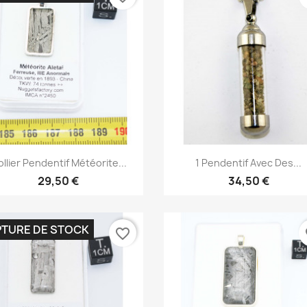
Aperçu rapide
Aperçu rapide


llier Pendentif Météorite...
1 Pendentif Avec Des...
29,50 €
34,50 €
TURE DE STOCK
favorite_border
fa