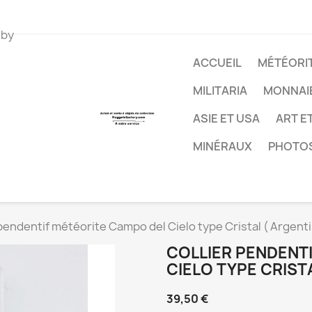
 by
ACCUEIL
MÉTÉORIT
MILITARIA
MONNAI
ASIE ET USA
ART E
MINÉRAUX
PHOTO
pendentif météorite Campo del Cielo type Cristal ( Argentin
COLLIER PENDENT
CIELO TYPE CRISTAL
39,50 €