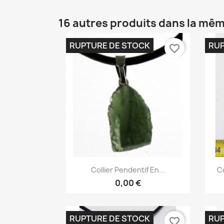
16 autres produits dans la mêm
RUPTURE DE STOCK
RUP
favorite_border
Aperçu rapide

Collier Pendentif En...
Co
0,00 €
RUPTURE DE STOCK
RUP
favorite_border