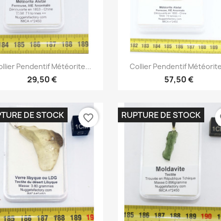
Aperçu rapide
Aperçu rapide


llier Pendentif Météorite...
Collier Pendentif Météorite
29,50 €
57,50 €
TURE DE STOCK
RUPTURE DE STOCK
favorite_border
fa