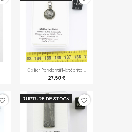
Aperçu rapide

Collier Pendentif Météorite...
27,50 €
RUPTURE DE STOCK
vorite_border
favorite_border