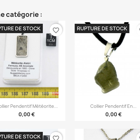
e catégorie :
TURE DE STOCK
RUPTURE DE STOCK
favorite_border
fa
Aperçu rapide
Aperçu rapide


llier Pendentif Météorite...
Collier Pendentif En...
0,00 €
0,00 €
TURE DE STOCK
favorite_border
fa