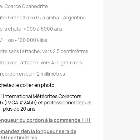
e: Coarce Ocahedrite
hute: Gran Chaco Gualamba - Argentine
e la chute: 4000 à 6000 ans
: + ou - 100 000 kilos
te sans l attache: vers 2.5 centimètres
te avec l attache: vers 4.10 grammes
 cordon en cuir: 2 millimètres
hetez le collier en photo
' International Météorites Collectors
6 (IMCA #2450) et professionnel depuis
plus de 20 ans
a longueur du cordon à la commande !!!!!
emandez rien la longueur sera de
50
centimètres