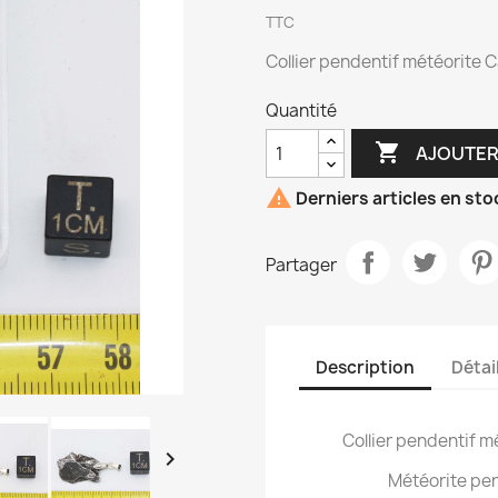
TTC
Collier pendentif météorite C
Quantité

AJOUTER

Derniers articles en sto
Partager
Description
Détai
Collier pendentif m

Météorite per