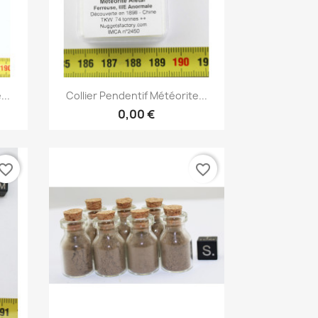
Aperçu rapide

...
Collier Pendentif Météorite...
0,00 €
vorite_border
favorite_border