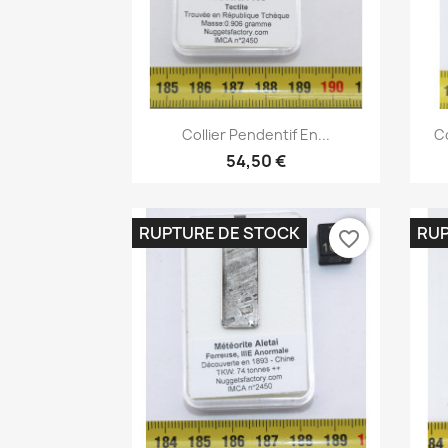
Aperçu rapide

Collier Pendentif En...
Co
54,50 €
RUPTURE DE STOCK
RUP
favorite_border