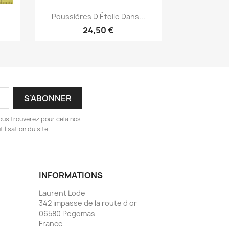
Aperçu rapide

Poussières D Étoile Dans...
24,50 €
ous trouverez pour cela nos
ilisation du site.
INFORMATIONS
Laurent Lode
342 impasse de la route d or
06580 Pegomas
France