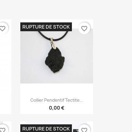
RUPTURE DE STOCK
vorite_border
favorite_border
Aperçu rapide

Collier Pendentif Tectite...
0,00 €
RUPTURE DE STOCK
vorite_border
favorite_border