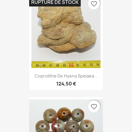
RUPTURE DE STOCK
favorite_border
Coprolithe De Hyena Spelaea...
124,50 €
favorite_border