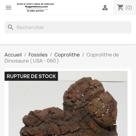
shopping_cart


(0)
search
Accueil
Fossiles
Coprolithe
Coprolithe de
Dinosaure ( USA - 060 )
RUPTURE DE STOCK