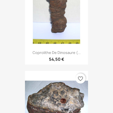
Coprolithe De Dinosaure (...
54,50 €
favorite_border