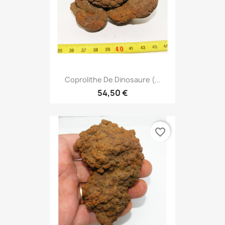
Coprolithe De Dinosaure (...
54,50 €
favorite_border