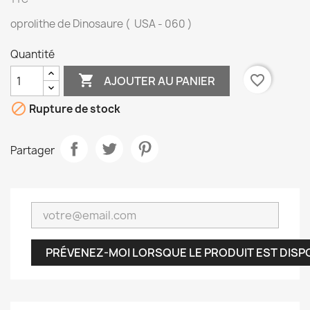
oprolithe de Dinosaure ( USA - 060 )
Quantité

favorite_border
AJOUTER AU PANIER

Rupture de stock
Partager
PRÉVENEZ-MOI LORSQUE LE PRODUIT EST DISP