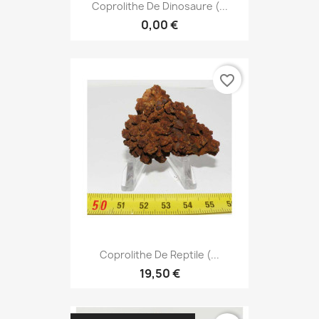
Coprolithe De Dinosaure (...
0,00 €
favorite_border
Coprolithe De Reptile (...
19,50 €