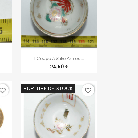
Aperçu rapide

1 Coupe A Saké Armée...
24,50 €
RUPTURE DE STOCK
vorite_border
favorite_border