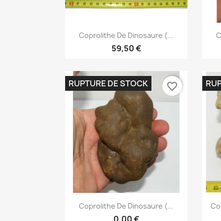
Aperçu rapide

Coprolithe De Dinosaure (...
C
59,50 €
RUPTURE DE STOCK
RUP
favorite_border
Aperçu rapide

Coprolithe De Dinosaure (...
Co
0,00 €