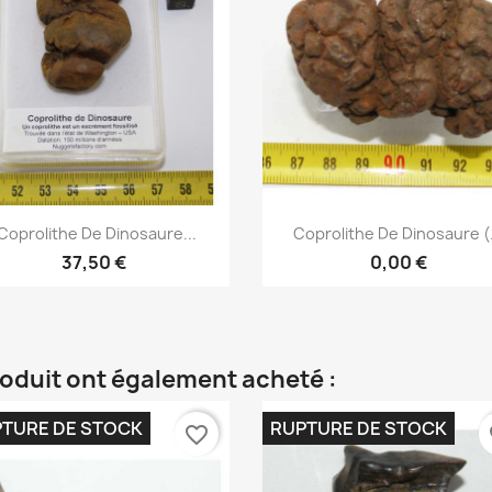
Aperçu rapide
Aperçu rapide


Coprolithe De Dinosaure...
Coprolithe De Dinosaure (.
37,50 €
0,00 €
roduit ont également acheté :
TURE DE STOCK
RUPTURE DE STOCK
favorite_border
fa