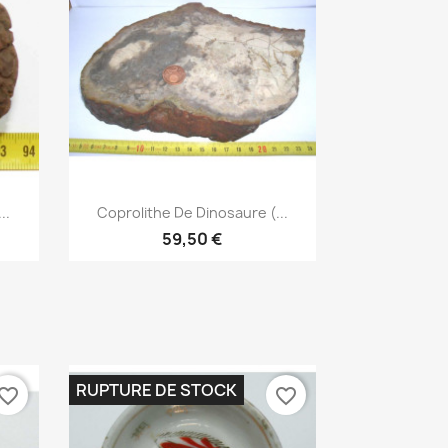
Aperçu rapide

..
Coprolithe De Dinosaure (...
59,50 €
RUPTURE DE STOCK
vorite_border
favorite_border