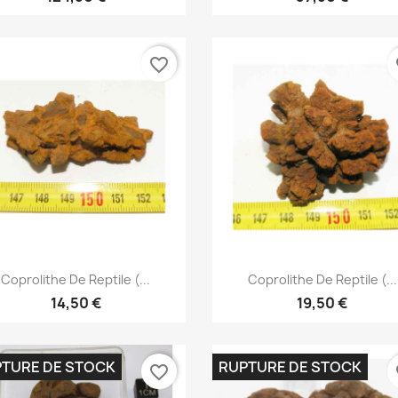
favorite_border
fa
Aperçu rapide
Aperçu rapide


Coprolithe De Reptile (...
Coprolithe De Reptile (...
14,50 €
19,50 €
TURE DE STOCK
RUPTURE DE STOCK
favorite_border
fa