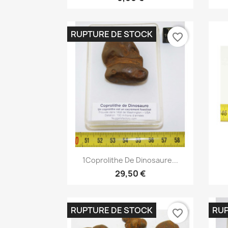
RUPTURE DE STOCK
favorite_border
Aperçu rapide

1Coprolithe De Dinosaure...
29,50 €
RUPTURE DE STOCK
RUP
favorite_border