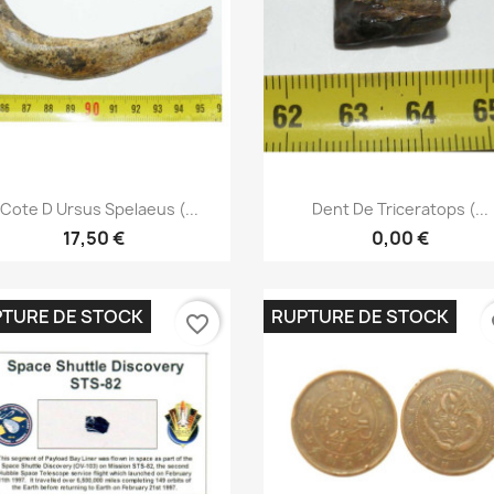
Aperçu rapide
Aperçu rapide


 Cote D Ursus Spelaeus (...
Dent De Triceratops (...
17,50 €
0,00 €
TURE DE STOCK
RUPTURE DE STOCK
favorite_border
fa