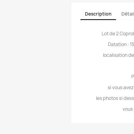
Description
Détai
Lot de 2 Coprol
Datation : 1
localisation de
P
si vous ave
les photos si dess
vous 