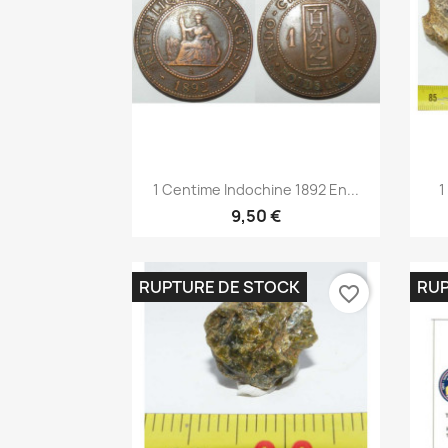
Aperçu rapide

1 Centime Indochine 1892 En...
1
9,50 €
RUPTURE DE STOCK
RUP
favorite_border