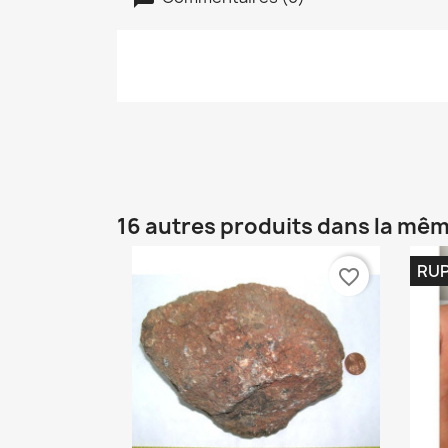
16 autres produits dans la mêm
RUP
favorite_border