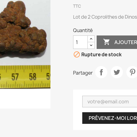
TTC
Lot de 2 Coprolithes de Dino
Quantité

AJOUTER

Rupture de stock
Partager
PRÉVENEZ-MOI LOR