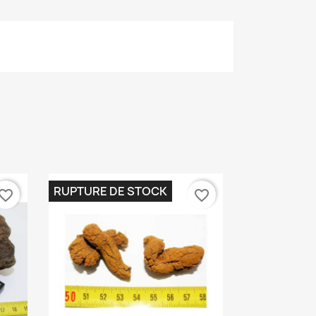
RUPTURE DE STOCK
vorite_border
favorite_border