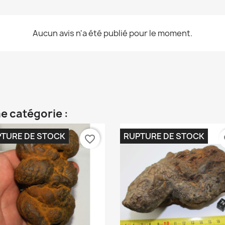
Aucun avis n'a été publié pour le moment.
e catégorie :
TURE DE STOCK
RUPTURE DE STOCK
favorite_border
fa