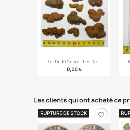
Aperçu rapide

Lot De 10 Coprolithes De...
1
0,00 €
Les clients qui ont acheté ce p
RUPTURE DE STOCK
RUP
favorite_border