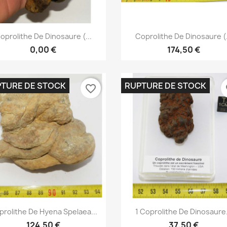
Aperçu rapide
Aperçu rapide


oprolithe De Dinosaure (...
Coprolithe De Dinosaure (.
0,00 €
174,50 €
TURE DE STOCK
RUPTURE DE STOCK
favorite_border
fa
Aperçu rapide
Aperçu rapide


prolithe De Hyena Spelaea...
1 Coprolithe De Dinosaure.
124,50 €
37,50 €