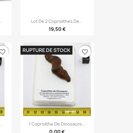
Aperçu rapide

..
Lot De 2 Coprolithes De...
19,50 €
RUPTURE DE STOCK
vorite_border
favorite_border
Aperçu rapide

..
1 Coprolithe De Dinosaure...
0,00 €