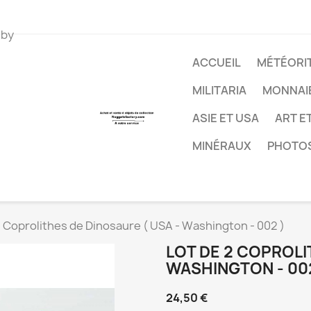
 by
ACCUEIL
MÉTÉORIT
MILITARIA
MONNAI
ASIE ET USA
ART E
MINÉRAUX
PHOTO
2 Coprolithes de Dinosaure ( USA - Washington - 002 )
LOT DE 2 COPROLI
WASHINGTON - 002
24,50 €