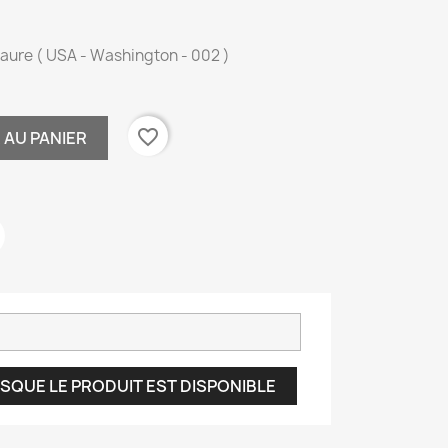
saure ( USA - Washington - 002 )
favorite_border
 AU PANIER
SQUE LE PRODUIT EST DISPONIBLE