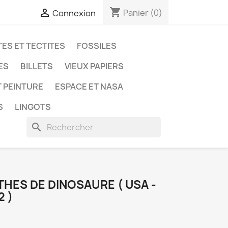
shopping_cart

Panier
(0)
Connexion
ES ET TECTITES
FOSSILES
ES
BILLETS
VIEUX PAPIERS
T PEINTURE
ESPACE ET NASA
S
LINGOTS
search
THES DE DINOSAURE ( USA -
 )