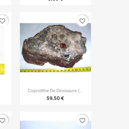
vorite_border
favorite_border
Aperçu rapide

Coprolithe De Dinosaure (...
59,50 €
vorite_border
favorite_border