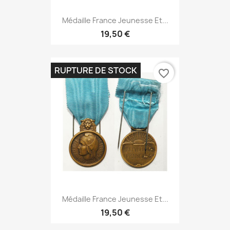
Médaille France Jeunesse Et...
19,50 €
RUPTURE DE STOCK
favorite_border
Médaille France Jeunesse Et...
19,50 €