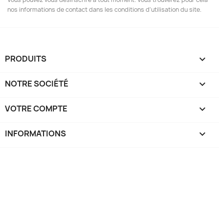
nos informations de contact dans les conditions d'utilisation du site.
PRODUITS

NOTRE SOCIÉTÉ

VOTRE COMPTE

INFORMATIONS
keyboard_arrow_down