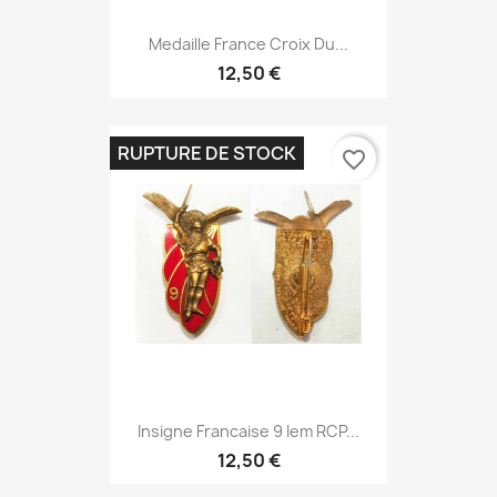
Medaille France Croix Du...
12,50 €
RUPTURE DE STOCK
favorite_border
Insigne Francaise 9 Iem RCP...
12,50 €