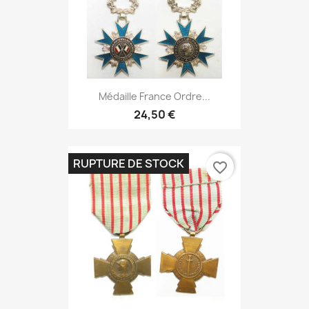
Médaille France Ordre...
24,50 €
RUPTURE DE STOCK
favorite_border