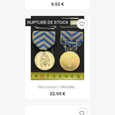
9,50 €
RUPTURE DE STOCK
favorite_border
Décoration / Médaille...
22,50 €
favorite_border