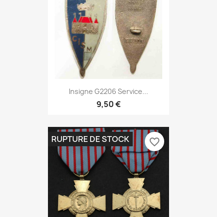
Insigne G2206 Service...
9,50 €
RUPTURE DE STOCK
favorite_border