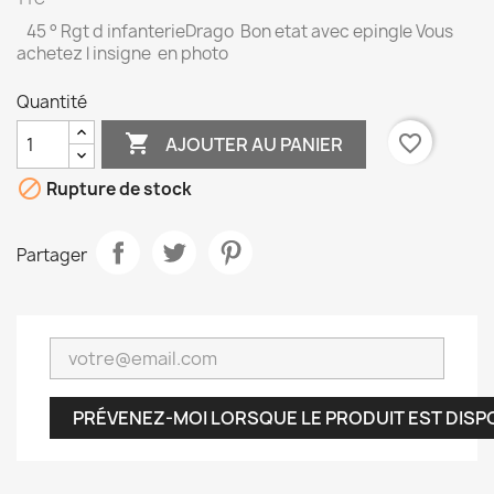
45 ° Rgt d infanterieDrago Bon etat avec epingle Vous
achetez l insigne en photo
Quantité

favorite_border
AJOUTER AU PANIER

Rupture de stock
Partager
PRÉVENEZ-MOI LORSQUE LE PRODUIT EST DISP