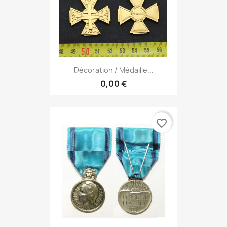
Décoration / Médaille...
0,00 €
favorite_border