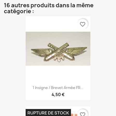
16 autres produits dans la même
catégorie :
favorite_border
1 Insigne / Brevet Armée FR...
4,50 €
RUPTURE DE STOCK
favorite_border