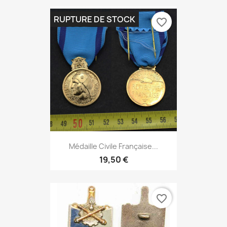
RUPTURE DE STOCK
favorite_border
Médaille Civile Française...
19,50 €
favorite_border