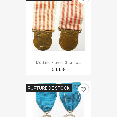
Médaille France Grande...
0,00 €
RUPTURE DE STOCK
favorite_border