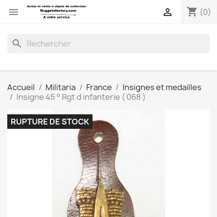
shopping_cart


(0)
search
Accueil
Militaria
France
Insignes et medailles
Insigne 45 ° Rgt d infanterie ( 068 )
RUPTURE DE STOCK