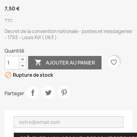
7,50 €
TTC
Decret de la convention nationale - postes et messageries
- 1793 - Louis XVI ( 063 )
Quantité

favorite_border
AJOUTER AU PANIER

Rupture de stock
Partager