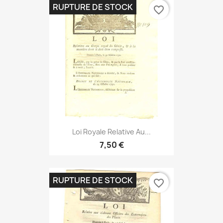
RUPTURE DE STOCK
favorite_border
Loi Royale Relative Au...
7,50 €
RUPTURE DE STOCK
favorite_border