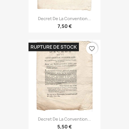
Decret De La Convention...
7,50 €
RUPTURE DE STOCK
favorite_border
Decret De La Convention...
5,50 €