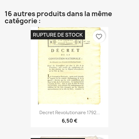
16 autres produits dans la même
catégorie :
RUPTURE DE STOCK
favorite_border
Decret Revolutionaire 1792...
6,50 €