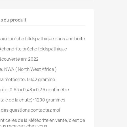
ls du produit
aire brèche feldspathique dans une boite
 Achondrite brèche feldspathique
écouverte en: 2022
: NWA ( North West Africa )
la météorite: 0.142 gramme
orite: 0.63 x 0.48 x 0.36 centimètre
ale de la chute): 1200 grammes
z des questions contactez moi
t celles de la Météorite en vente, c'est de
ous recevrez chez vous