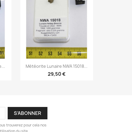
Aperçu rapide

...
Météorite Lunaire NWA 15018...
29,50 €
ous trouverez pour cela nos
ilisation du site.