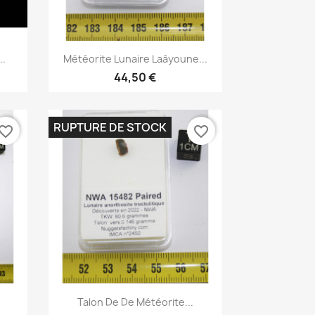
Aperçu rapide

..
Météorite Lunaire Laâyoune...
44,50 €
RUPTURE DE STOCK
vorite_border
favorite_border
Aperçu rapide

Talon De De Météorite...