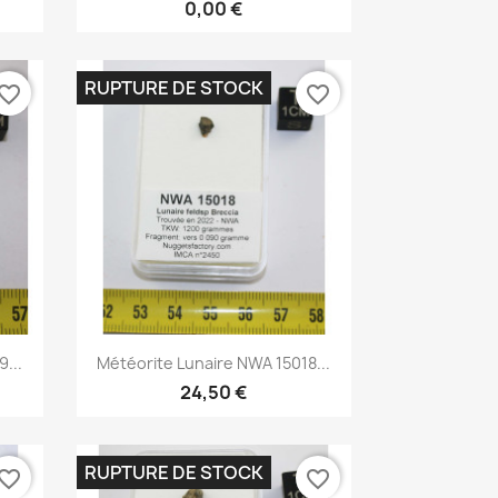
0,00 €
RUPTURE DE STOCK
vorite_border
favorite_border
Aperçu rapide

...
Météorite Lunaire NWA 15018...
24,50 €
RUPTURE DE STOCK
vorite_border
favorite_border