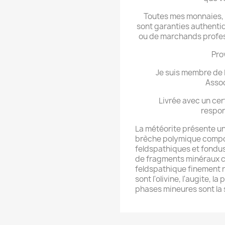
Toutes mes monnaies, m
sont garanties authentiq
ou de marchands professi
Pro
Je suis membre de L
Assoc
Livrée avec un cer
respon
La météorite présente un 
brèche polymique compo
feldspathiques et fondus 
de fragments minéraux c
feldspathique finement r
sont l'olivine, l'augite, l
phases mineures sont la sil