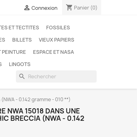
shopping_cart

Panier
(0)
Connexion
ES ET TECTITES
FOSSILES
ES
BILLETS
VIEUX PAPIERS
T PEINTURE
ESPACE ET NASA
S
LINGOTS
search
 (NWA - 0.142 gramme - 010 **)
RE NWA 15018 DANS UNE
IC BRECCIA (NWA - 0.142