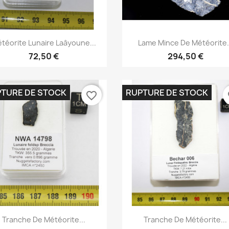
Aperçu rapide
Aperçu rapide


téorite Lunaire Laâyoune...
Lame Mince De Météorite.
72,50 €
294,50 €
TURE DE STOCK
RUPTURE DE STOCK
favorite_border
fa
Aperçu rapide
Aperçu rapide


Tranche De Météorite...
Tranche De Météorite...