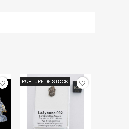
RUPTURE DE STOCK
vorite_border
favorite_border