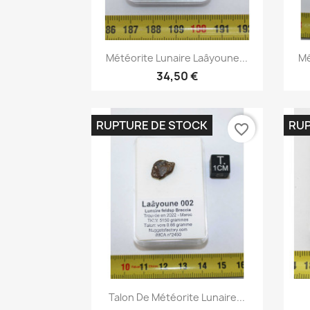
Aperçu rapide

Météorite Lunaire Laâyoune...
Mé
34,50 €
RUPTURE DE STOCK
RUP
favorite_border
Aperçu rapide

Talon De Météorite Lunaire...