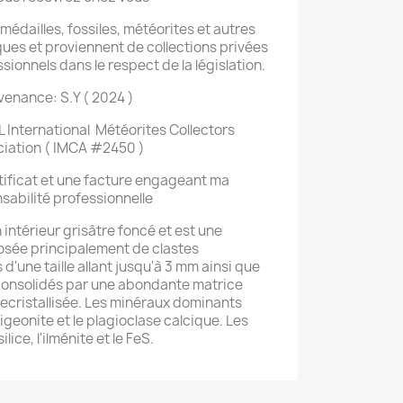
édailles, fossiles, météorites et autres
ues et proviennent de collections privées
onnels dans le respect de la législation.
venance: S.Y ( 2024 )
 International Météorites Collectors
iation ( IMCA #2450 )
tificat et une facture engageant ma
sabilité professionnelle
intérieur grisâtre foncé et est une
sée principalement de clastes
d'une taille allant jusqu'à 3 mm ainsi que
onsolidés par une abondante matrice
ecristallisée. Les minéraux dominants
a pigeonite et le plagioclase calcique. Les
ice, l'ilménite et le FeS.