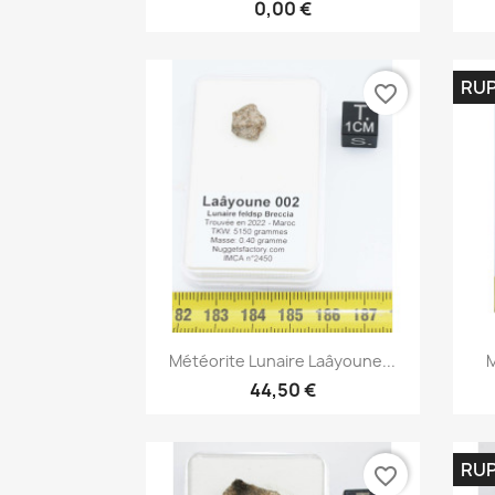
0,00 €
RUP
favorite_border
Aperçu rapide

Météorite Lunaire Laâyoune...
M
44,50 €
RUP
favorite_border