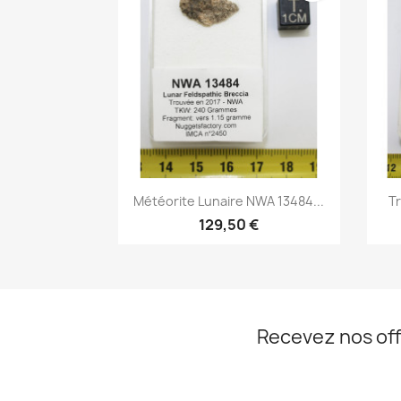
Aperçu rapide

Météorite Lunaire NWA 13484...
T
129,50 €
Recevez nos off