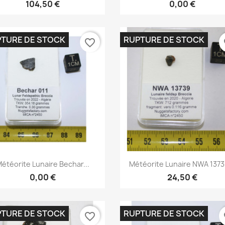
104,50 €
0,00 €
TURE DE STOCK
RUPTURE DE STOCK
favorite_border
fa
Aperçu rapide
Aperçu rapide


étéorite Lunaire Bechar...
Météorite Lunaire NWA 13739
0,00 €
24,50 €
TURE DE STOCK
RUPTURE DE STOCK
favorite_border
fa