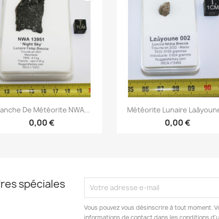
Aperçu rapide
Aperçu rapide


ranche De Météorite NWA...
Météorite Lunaire Laâyoune
0,00 €
0,00 €
res spéciales
Vous pouvez vous désinscrire à tout moment. V
informations de contact dans les conditions d'ut