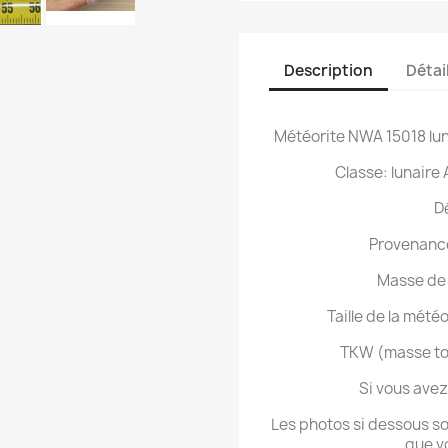
Description
Détai
Météorite NWA 15018 lun
Classe: lunaire
D
Provenance
Masse de 
Taille de la mété
TKW (masse tot
Si vous ave
Les photos si dessous son
que v