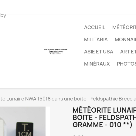
 by
ACCUEIL
MÉTÉORIT
MILITARIA
MONNAI
ASIE ET USA
ART E
MINÉRAUX
PHOTO
te Lunaire NWA 15018 dans une boite - Feldspathic Breccia
MÉTÉORITE LUNAI
BOITE - FELDSPATH
GRAMME - 010 **)