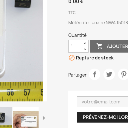
0,00 €
TTC
Météorite Lunaire NWA 15018
Quantité

AJOUTER

Rupture de stock
Partager
PRÉVENEZ-MOI LOR
