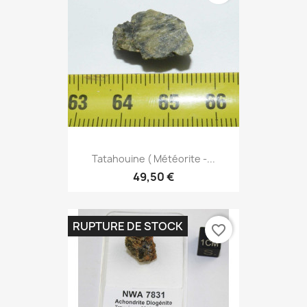
Tatahouine ( Météorite -...
49,50 €
RUPTURE DE STOCK
favorite_border