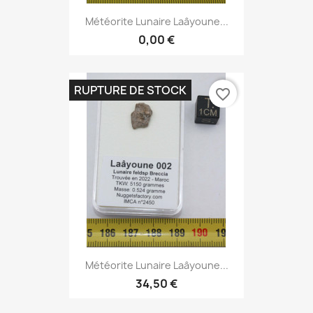
Météorite Lunaire Laâyoune...
0,00 €
RUPTURE DE STOCK
favorite_border
Météorite Lunaire Laâyoune...
34,50 €