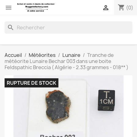
shopping_cart


(0)
search
Accueil
Météorites
Lunaire
Tranche de
météorite Lunaire Bechar 003 dans une boite
Feldspathic Breccia ( Algérie - 2.33 grammes - 018** )
RUPTURE DE STOCK