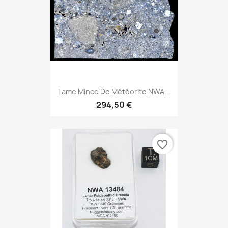
Lame Mince De Météorite NWA...
294,50 €
favorite_border