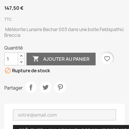
147,50 €
TTC
Météorite Lunaire Bechar 003 dans une boite Feldspathic
Breccia
Quantité

favorite_border
AJOUTER AU PANIER

Rupture de stock
Partager