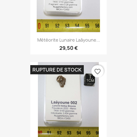
Météorite Lunaire Laâyoune...
29,50 €
RUPTURE DE STOCK
favorite_border