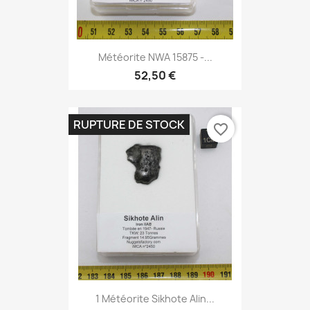
Météorite NWA 15875 -...
52,50 €
RUPTURE DE STOCK
favorite_border
1 Météorite Sikhote Alin...