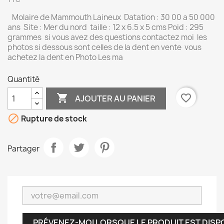
Molaire de Mammouth Laineux Datation : 30 00 a 50 000
ans Site : Mer du nord taille : 12 x 6.5 x 5 cms Poid : 295
grammes si vous avez des questions contactez moi les
photos si dessous sont celles de la dent en vente vous
achetez la dent en Photo Les ma
Quantité

favorite_border
AJOUTER AU PANIER

Rupture de stock
Partager
PRÉVENEZ-MOI LORSQUE LE PRODUIT EST DISP