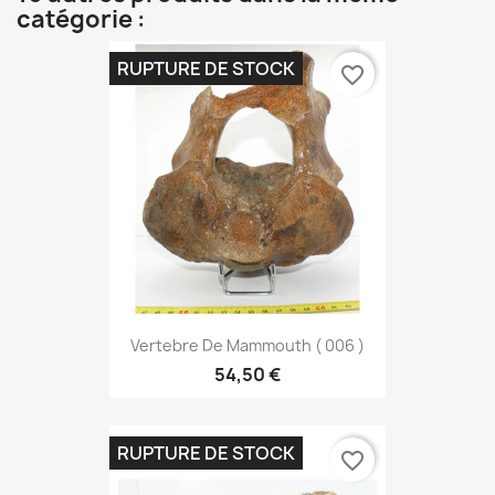
catégorie :
RUPTURE DE STOCK
favorite_border
Vertebre De Mammouth ( 006 )
54,50 €
RUPTURE DE STOCK
favorite_border