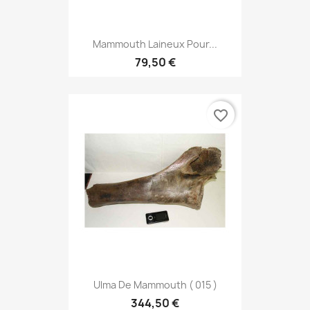
Mammouth Laineux Pour...
79,50 €
favorite_border
Ulma De Mammouth ( 015 )
344,50 €