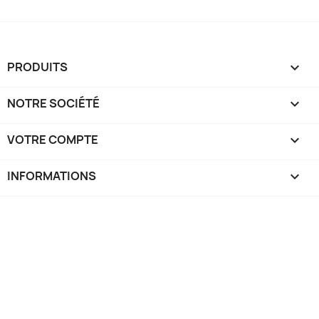
PRODUITS

NOTRE SOCIÉTÉ

VOTRE COMPTE

INFORMATIONS
keyboard_arrow_down