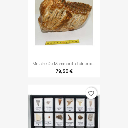
Molaire De Mammouth Laineux...
79,50 €
favorite_border