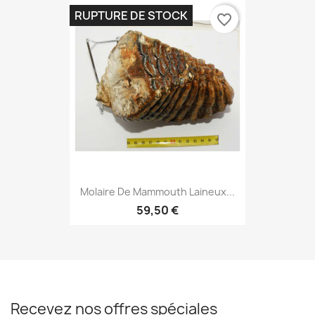
RUPTURE DE STOCK
favorite_border
Molaire De Mammouth Laineux...
59,50 €
Recevez nos offres spéciales