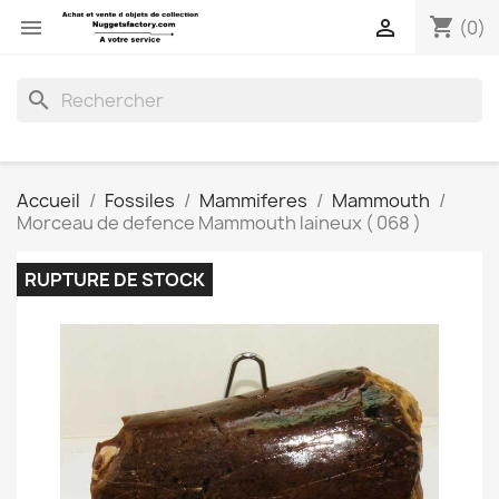
shopping_cart


(0)
search
Accueil
Fossiles
Mammiferes
Mammouth
Morceau de defence Mammouth laineux ( 068 )
RUPTURE DE STOCK