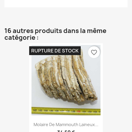
16 autres produits dans la même
catégorie :
RUPTURE DE STOCK
favorite_border
Molaire De Mammouth Laineux...