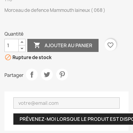
Morceau de defence Mammouth laineux ( 068 )
Quantité

favorite_border
AJOUTER AU PANIER

Rupture de stock
Partager
PRÉVENEZ-MOI LORSQUE LE PRODUIT EST DISP