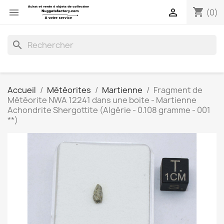
shopping_cart


(0)
search
Accueil
Météorites
Martienne
Fragment de
Météorite NWA 12241 dans une boite - Martienne
Achondrite Shergottite (Algérie - 0.108 gramme - 001
**)