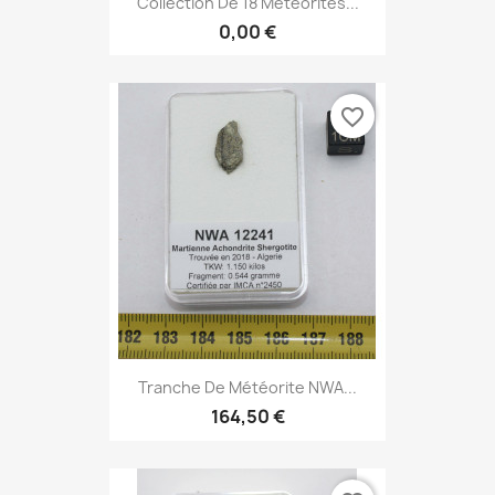
Collection De 18 Météorites...
0,00 €
favorite_border
Tranche De Météorite NWA...
164,50 €