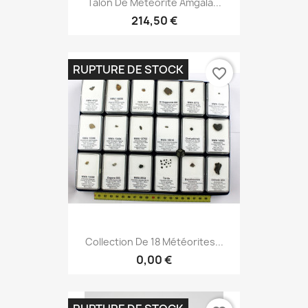
Talon De Météorite Amgala...
214,50 €
RUPTURE DE STOCK
favorite_border
Collection De 18 Météorites...
0,00 €