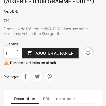
(ALGÉRIE - 0.108 GRAMME - 001 **)
44,50 €
TTC
Fragment de Météorite NWA 12241 dans une boite -
Martienne Achondrite Shergottite
Quantité

favorite_border
AJOUTER AU PANIER

Derniers articles en stock
Partager
Description
Détails du produit