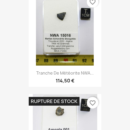
favorite_border
Tranche De Météorite NWA...
114,50 €
RUPTURE DE STOCK
favorite_border