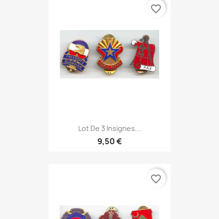
favorite_border
Lot De 3 Insignes...
9,50 €
favorite_border