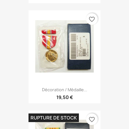
favorite_border
Décoration / Médaille...
19,50 €
RUPTURE DE STOCK
favorite_border