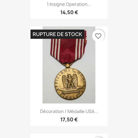
1 Insigne Operation...
14,50 €
RUPTURE DE STOCK
favorite_border
Décoration / Médaille USA...
17,50 €