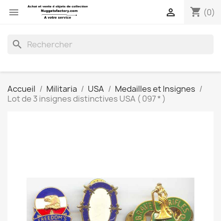
shopping_cart


(0)
search
Accueil
Militaria
USA
Medailles et Insignes
Lot de 3 insignes distinctives USA ( 097 * )