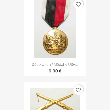
favorite_border
Décoration / Médaille USA...
0,00 €
favorite_border