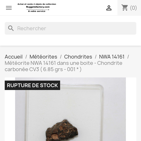
shopping_cart


(0)
search
Accueil
Météorites
Chondrites
NWA 14161
Météorite NWA 14161 dans une boite - Chondrite
carbonée CV3 ( 6.85 grs - 001 * )
RUPTURE DE STOCK