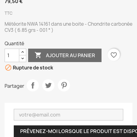
79,50 €
TTC
Météorite NWA 14161 dans une boite - Chondrite carbonée
CV3 ( 6.85 grs - 001 * )
Quantité

favorite_border
AJOUTER AU PANIER

Rupture de stock
Partager
PRÉVENEZ-MOI LORSQUE LE PRODUIT EST DISP