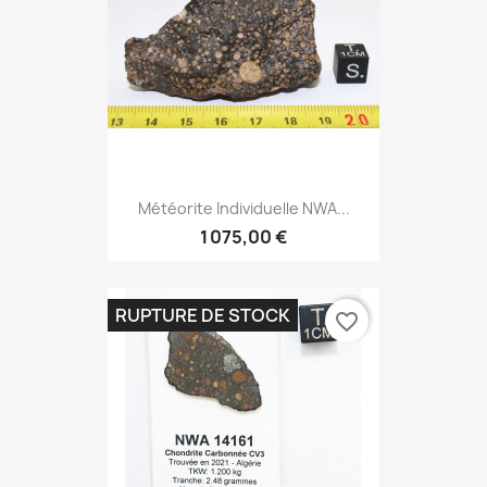
Météorite Individuelle NWA...
1 075,00 €
RUPTURE DE STOCK
favorite_border