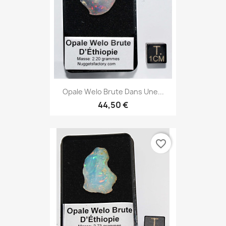
Opale Welo Brute Dans Une...
44,50 €
favorite_border