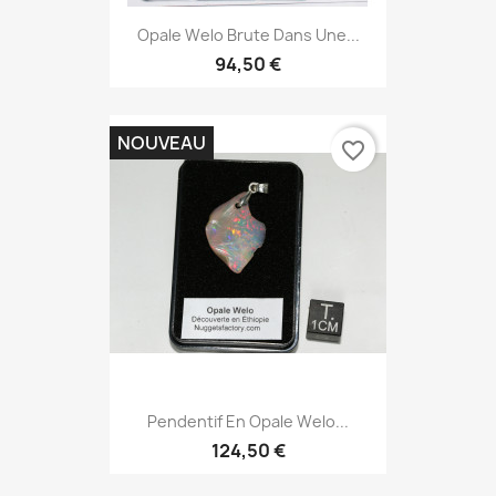
Opale Welo Brute Dans Une...
94,50 €
NOUVEAU
favorite_border
Pendentif En Opale Welo...
124,50 €