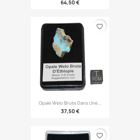
64,50 €
favorite_border
Opale Welo Brute Dans Une...
37,50 €
favorite_border