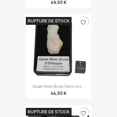
49,50 €
RUPTURE DE STOCK
favorite_border
Opale Welo Brute Dans Une...
44,50 €
RUPTURE DE STOCK
favorite_border