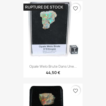
RUPTURE DE STOCK
favorite_border
Opale Welo Brute Dans Une...
44,50 €
favorite_border