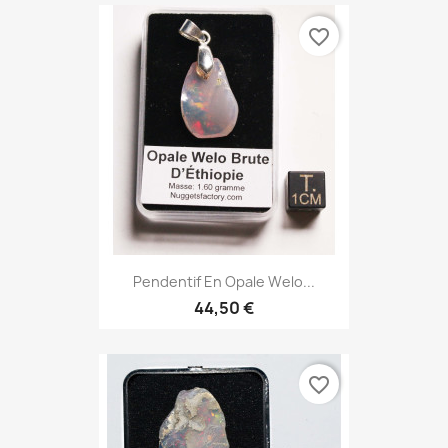
favorite_border
Pendentif En Opale Welo...
44,50 €
favorite_border