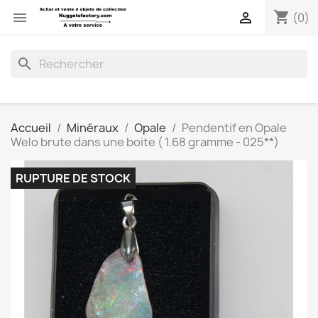
shopping_cart


(0)
search
Accueil
Minéraux
Opale
Pendentif en Opale
Welo brute dans une boite ( 1.68 gramme - 025**)
RUPTURE DE STOCK