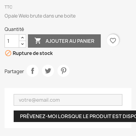
TTC
Opale Welo brute dans une boite
Quantité

favorite_border
AJOUTER AU PANIER

Rupture de stock
Partager
PRÉVENEZ-MOI LORSQUE LE PRODUIT EST DISP