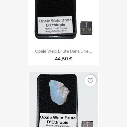
Opale Welo Brute Dans Une...
44,50 €
favorite_border