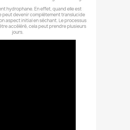
nt hydrophane. En effet, quand elle est
le peut devenir complètement translucide
on aspect initial en séchant. Le processus
tre accéléré, cela peut prendre plusieurs
jours.