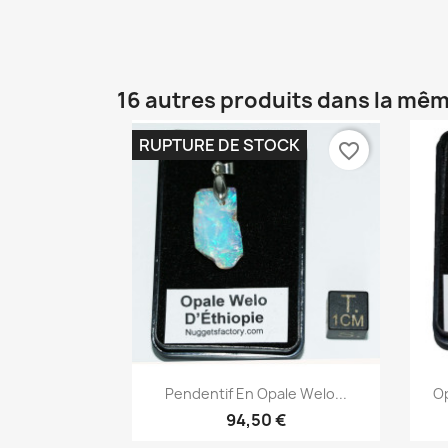
16 autres produits dans la mêm
RUPTURE DE STOCK
favorite_border
Aperçu rapide

Pendentif En Opale Welo...
Op
94,50 €