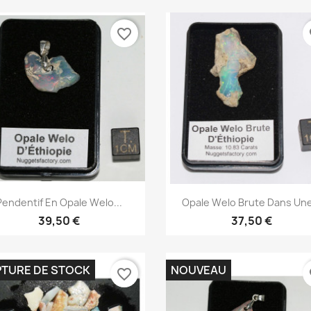
favorite_border
fa
Aperçu rapide
Aperçu rapide


Pendentif En Opale Welo...
Opale Welo Brute Dans Une
39,50 €
37,50 €
TURE DE STOCK
NOUVEAU
favorite_border
fa