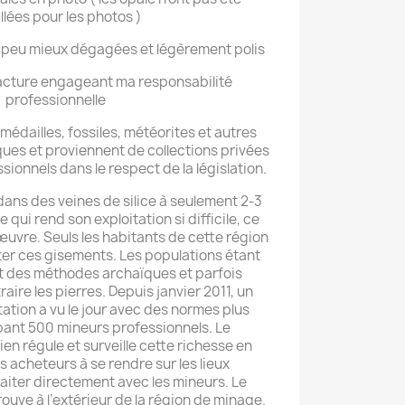
llées pour les photos )
n peu mieux dégagées et légèrement polis
facture engageant ma responsabilité
professionnelle
édailles, fossiles, météorites et autres
ues et proviennent de collections privées
onnels dans le respect de la législation.
dans des veines de silice à seulement 2-3
 qui rend son exploitation si difficile, ce
uvre. Seuls les habitants de cette région
ter ces gisements. Les populations étant
sent des méthodes archaïques et parfois
ire les pierres. Depuis janvier 2011, un
tation a vu le jour avec des normes plus
pant 500 mineurs professionnels. Le
n régule et surveille cette richesse en
s acheteurs à se rendre sur les lieux
raiter directement avec les mineurs. Le
ouve à l’extérieur de la région de minage.