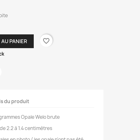
oite
favorite_border
 AU PANIER
ck
ls du produit
5 grammes Opale Welo brute
: de 2.2 à 1.4 centimètres
les en photo ( les opale n'ont pas été