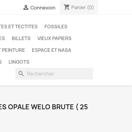
shopping_cart

Panier
(0)
Connexion
ES ET TECTITES
FOSSILES
ES
BILLETS
VIEUX PAPIERS
T PEINTURE
ESPACE ET NASA
S
LINGOTS
search
S OPALE WELO BRUTE ( 25
)