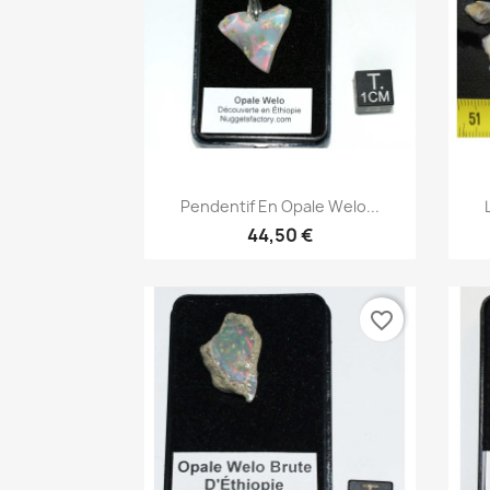
Aperçu rapide

Pendentif En Opale Welo...
44,50 €
favorite_border