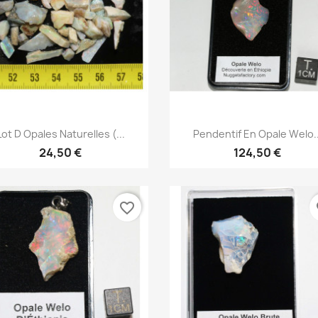
Aperçu rapide
Aperçu rapide


Lot D Opales Naturelles (...
Pendentif En Opale Welo..
24,50 €
124,50 €
favorite_border
fa