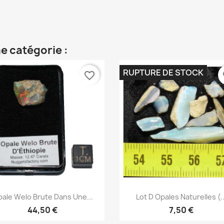
e catégorie :
RUPTURE DE STOCK
favorite_border
fa
Aperçu rapide
Aperçu rapide


ale Welo Brute Dans Une...
Lot D Opales Naturelles (..
44,50 €
7,50 €