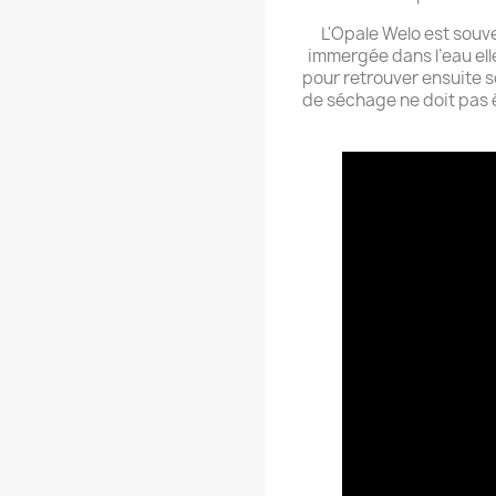
L'Opale Welo est souve
immergée dans l’eau el
pour retrouver ensuite s
de séchage ne doit pas ê