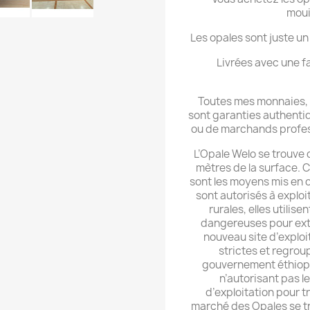
moui
Les opales sont juste u
Livrées avec une 
Toutes mes monnaies, m
sont garanties authentiq
ou de marchands professi
L’Opale Welo se trouve 
mètres de la surface. Ce
sont les moyens mis en œ
sont autorisés à exploi
rurales, elles utili
dangereuses pour extra
nouveau site d’exploi
strictes et regrou
gouvernement éthiopie
n’autorisant pas le
d’exploitation pour t
marché des Opales se tr