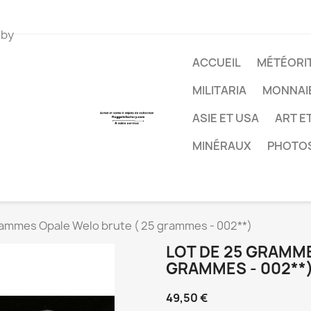
 by
ACCUEIL
MÉTÉORIT
MILITARIA
MONNAI
ASIE ET USA
ART E
MINÉRAUX
PHOTO
rammes Opale Welo brute ( 25 grammes - 002**)
LOT DE 25 GRAMME
GRAMMES - 002**
49,50 €