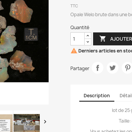
TTC
Opale Welo brute dans une b
Quantité

AJOUTER

Derniers articles en sto
Partager
Description
Détai
lot de 2
Taille

Vous achetez les opa