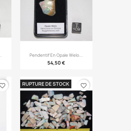
Aperçu rapide

.
Pendentif En Opale Welo...
54,50 €
RUPTURE DE STOCK
vorite_border
favorite_border