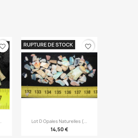
RUPTURE DE STOCK
vorite_border
favorite_border
Aperçu rapide

.
Lot D Opales Naturelles (...
14,50 €