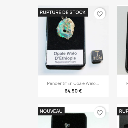
RUPTURE DE STOCK
favorite_border
Aperçu rapide

Pendentif En Opale Welo...
64,50 €
NOUVEAU
RUP
favorite_border