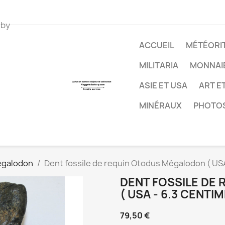
 by
ACCUEIL
MÉTÉORIT
MILITARIA
MONNAI
ASIE ET USA
ART E
MINÉRAUX
PHOTO
égalodon
Dent fossile de requin Otodus Mégalodon ( USA 
DENT FOSSILE DE
( USA - 6.3 CENTIM
79,50 €