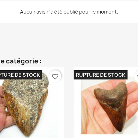
Aucun avis n'a été publié pour le moment.
e catégorie :
TURE DE STOCK
RUPTURE DE STOCK
favorite_border
fa