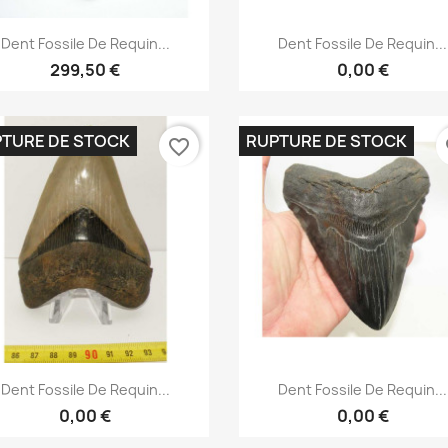
Aperçu rapide
Aperçu rapide


Dent Fossile De Requin...
Dent Fossile De Requin...
299,50 €
0,00 €
TURE DE STOCK
RUPTURE DE STOCK
favorite_border
fa
Aperçu rapide
Aperçu rapide


Dent Fossile De Requin...
Dent Fossile De Requin...
0,00 €
0,00 €