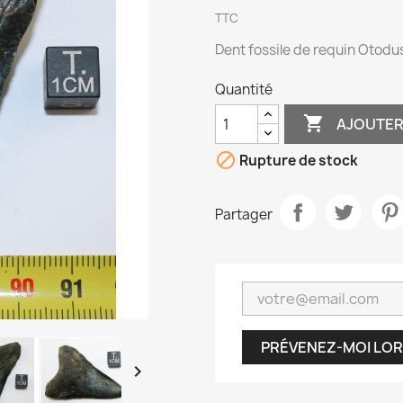
TTC
Dent fossile de requin Otod
Quantité

AJOUTER

Rupture de stock
Partager
PRÉVENEZ-MOI LOR
