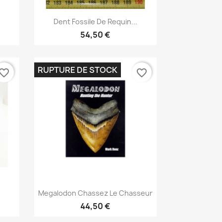
Aperçu rapide

Dent Fossile De Requin...
54,50 €
RUPTURE DE STOCK
vorite_border
favorite_border
Aperçu rapide

Megalodon Chassez Le Chasseur
44,50 €