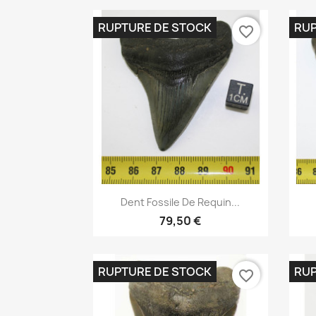
RUPTURE DE STOCK
RUP
favorite_border
Aperçu rapide

Dent Fossile De Requin...
79,50 €
RUPTURE DE STOCK
RUP
favorite_border