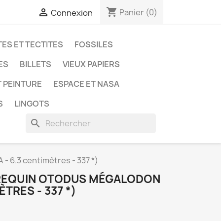
shopping_cart

Panier
(0)
Connexion
ES ET TECTITES
FOSSILES
ES
BILLETS
VIEUX PAPIERS
T PEINTURE
ESPACE ET NASA
S
LINGOTS
search
- 6.3 centimètres - 337 *)
 REQUIN OTODUS MÉGALODON
ÈTRES - 337 *)