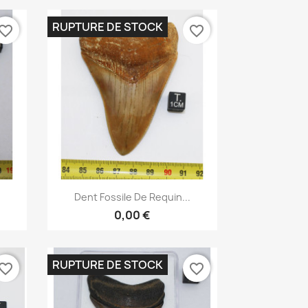
RUPTURE DE STOCK
vorite_border
favorite_border
Aperçu rapide

Dent Fossile De Requin...
0,00 €
RUPTURE DE STOCK
vorite_border
favorite_border