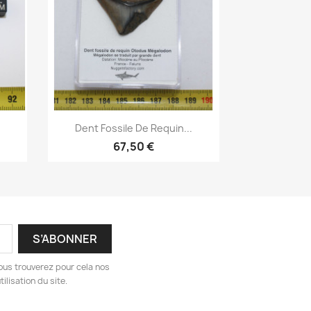
Aperçu rapide

Dent Fossile De Requin...
67,50 €
ous trouverez pour cela nos
ilisation du site.