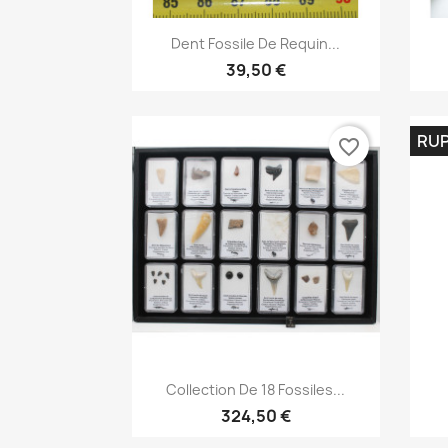
Aperçu rapide

Dent Fossile De Requin...
39,50 €
RUP
favorite_border
Aperçu rapide

Collection De 18 Fossiles...
324,50 €