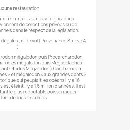
ucune restauration
 météorites et autres sont garanties
viennent de collections privées ou de
els dans le respect de la législation.
 illégales , ni de vol ( Provenance Steeve A.
)
arodon mégalodon puis Procarcharodon
harocles mégalodon puis Megaselachus
nant Otodus Mégalodon ) Carcharodon
sées » et mégalodon « aux grandes dents »
torique qui peuplait les océans il y a 16
'est éteint il y a 1,6 million d'années. Il est
ant le plus redoutable poisson super
teur de tous les temps.