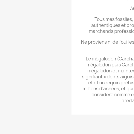
A
Tous mes fossiles,
authentiques et pro
marchands professionn
Ne proviens ni de fouilles
Le mégalodon (Carch
mégalodon puis Carc
mégalodon et mainte
signifiant « dents aigui
était un requin préhis
millions d'années, et qui s
considéré comme ét
préda