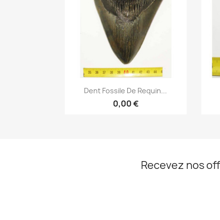
Aperçu rapide

Dent Fossile De Requin...
0,00 €
Recevez nos off