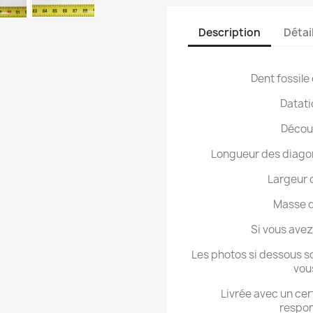
Description
Détai
Dent fossil
Datati
Découv
Longueur des diagona
Largeur d
Masse d
Si vous ave
Les photos si dessous so
vou
Livrée avec un cer
respon