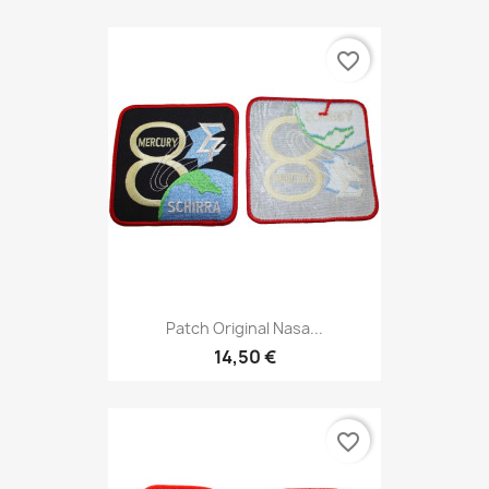
favorite_border
Patch Original Nasa...
14,50 €
favorite_border