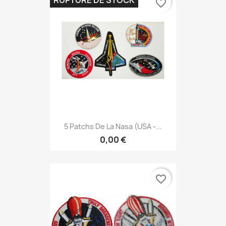
RUPTURE DE STOCK
favorite_border
5 Patchs De La Nasa (USA -...
0,00 €
favorite_border