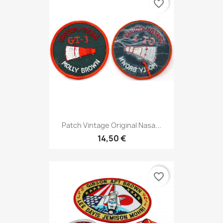
favorite_border
Patch Vintage Original Nasa...
14,50 €
favorite_border