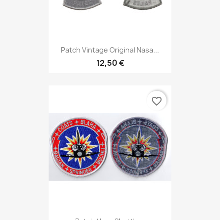
Patch Vintage Original Nasa...
12,50 €
favorite_border