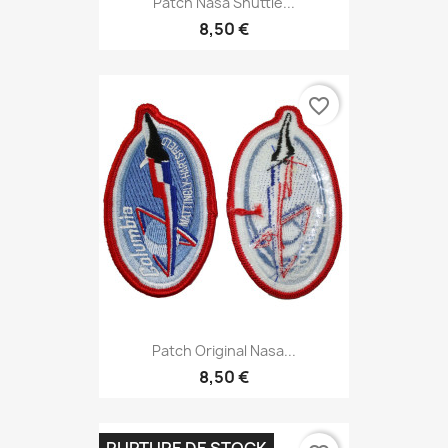
Patch Nasa Shuttle...
8,50 €
favorite_border
Patch Original Nasa...
8,50 €