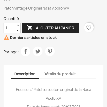
Patch vintage Original Nasa Apollo WV
Quantité

favorite_border
AJOUTER AU PANIER

Derniers articles en stock
Partager
Description
Détails du produit
Ecusson / Patch en coton original de la Nasa
Apollo XV
Date de lancement: 29/07/1971