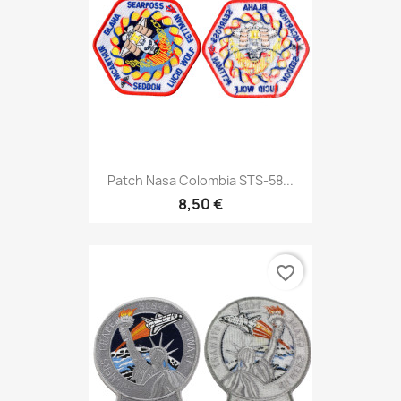
Patch Nasa Colombia STS-58...
8,50 €
favorite_border