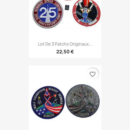
Lot De 3 Patchs Originaux...
22,50 €
favorite_border