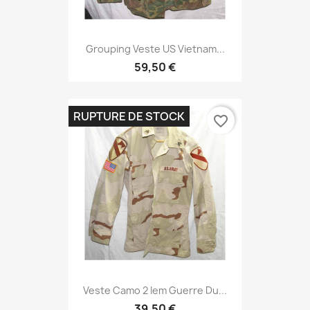
Grouping Veste US Vietnam...
59,50 €
RUPTURE DE STOCK
favorite_border
Veste Camo 2 Iem Guerre Du...
39,50 €