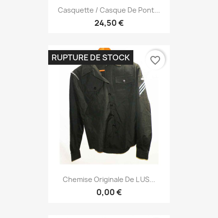
Casquette / Casque De Pont...
24,50 €
RUPTURE DE STOCK
favorite_border
Chemise Originale De L US...
0,00 €