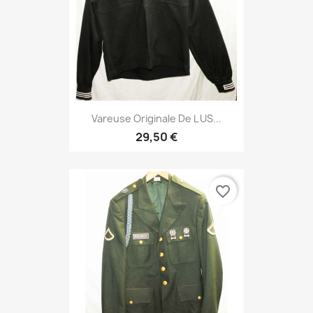
Vareuse Originale De L US...
29,50 €
favorite_border