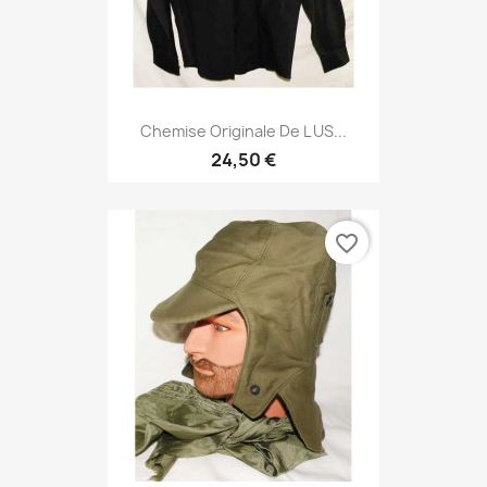
Chemise Originale De L US...
24,50 €
favorite_border