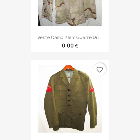
Veste Camo 2 Iem Guerre Du...
0,00 €
favorite_border