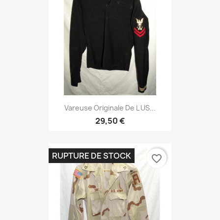
Vareuse Originale De L US...
29,50 €
RUPTURE DE STOCK
favorite_border