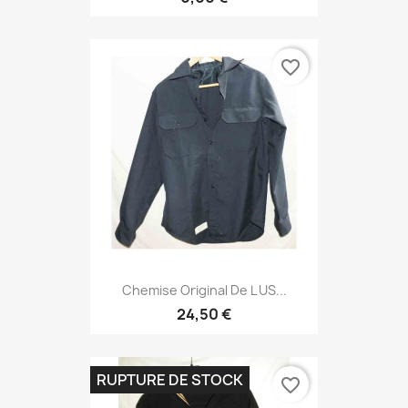
favorite_border
Chemise Original De L US...
24,50 €
RUPTURE DE STOCK
favorite_border