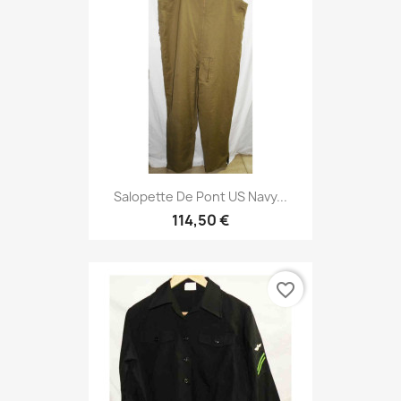
Salopette De Pont US Navy...
114,50 €
favorite_border