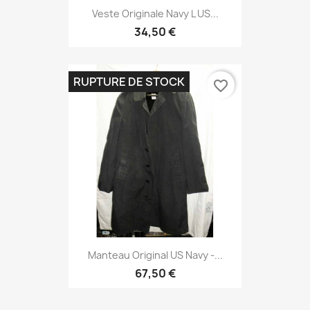
Veste Originale Navy L US...
34,50 €
RUPTURE DE STOCK
favorite_border
Manteau Original US Navy -...
67,50 €