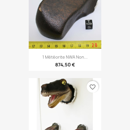
1 Météorite NWA Non...
874,50 €
favorite_border