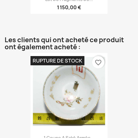
1 150,00 €
Les clients qui ont acheté ce produit
ont également acheté :
RUPTURE DE STOCK
favorite_border
1 Coupe A Saké Armée...