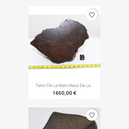
favorite_border
Talon De La Main Mass De La...
1 650,00 €
favorite_border