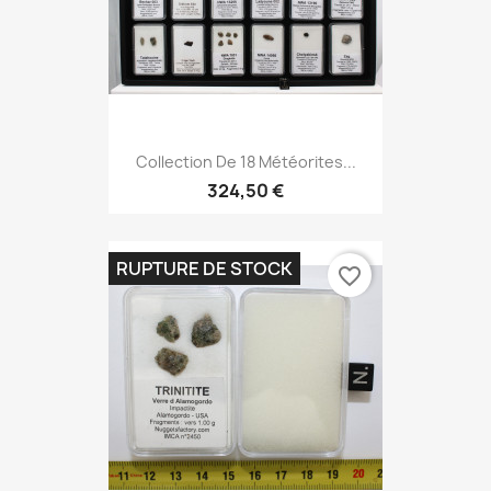
Collection De 18 Météorites...
324,50 €
RUPTURE DE STOCK
favorite_border