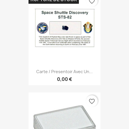
favorite_border
Carte / Presentoir Avec Un...
0,00 €
favorite_border