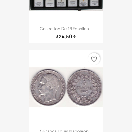
Collection De 18 Fossiles...
324,50 €
favorite_border
5 Francs Louis Napoleon...