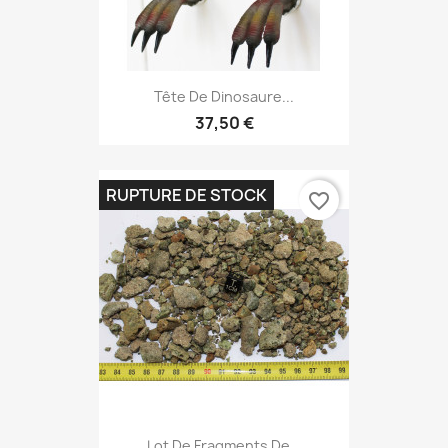
Tête De Dinosaure...
37,50 €
RUPTURE DE STOCK
favorite_border
Lot De Fragments De...