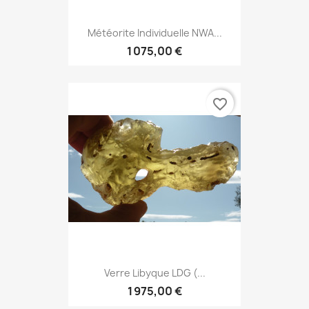
Météorite Individuelle NWA...
1 075,00 €
favorite_border
Verre Libyque LDG (...
1 975,00 €