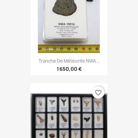
Tranche De Météorite NWA...
1 650,00 €
favorite_border