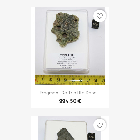
favorite_border
Fragment De Trinitite Dans...
994,50 €
favorite_border