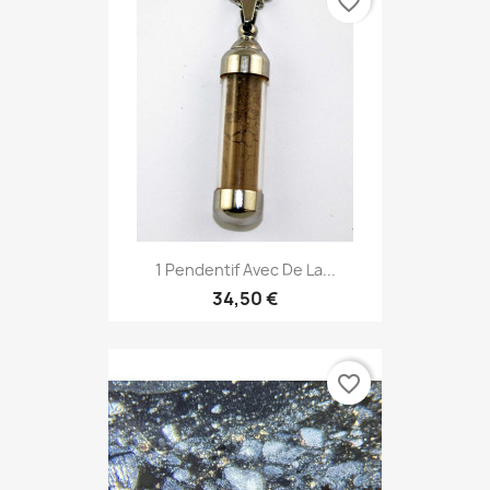
favorite_border
1 Pendentif Avec De La...
34,50 €
favorite_border