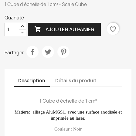
1 Cube d échelle de 1 cm³ - Scale Cube
Quantité

favorite_border
AJOUTER AU PANIER
Partager
Description
Détails du produit
1 Cube d échelle de 1 cm³
Matière:
alliage AluMGSl1 avec une surface anodisée et
imprimée au laser.
Couleur : Noir