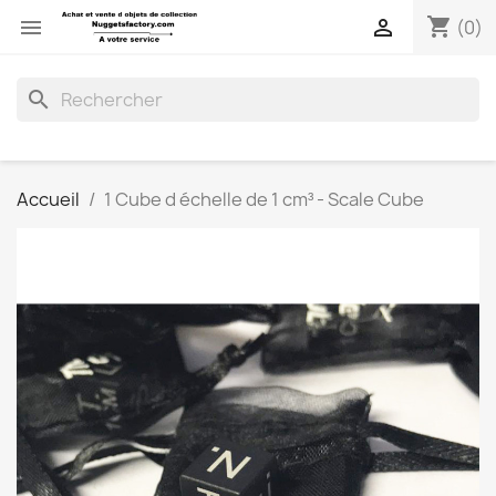
shopping_cart


(0)
search
Accueil
1 Cube d échelle de 1 cm³ - Scale Cube