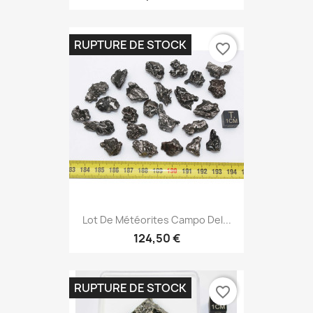
RUPTURE DE STOCK
favorite_border
Lot De Météorites Campo Del...
124,50 €
RUPTURE DE STOCK
favorite_border