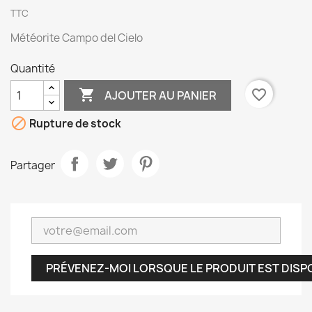
TTC
Météorite Campo del Cielo
Quantité

favorite_border
AJOUTER AU PANIER

Rupture de stock
Partager
PRÉVENEZ-MOI LORSQUE LE PRODUIT EST DISP