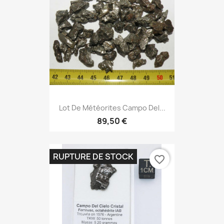
Lot De Météorites Campo Del...
89,50 €
RUPTURE DE STOCK
favorite_border