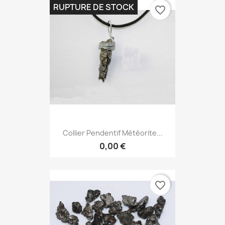
RUPTURE DE STOCK
favorite_border
Collier Pendentif Météorite...
0,00 €
favorite_border