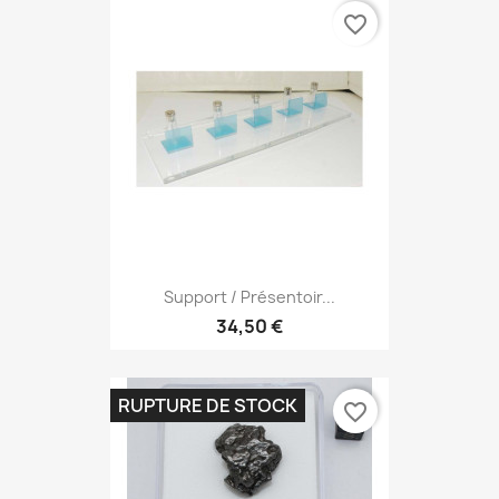
favorite_border
Support / Présentoir...
34,50 €
RUPTURE DE STOCK
favorite_border