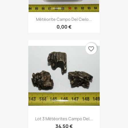
Météorite Campo Del Cielo...
0,00 €
favorite_border
Lot 3 Météorites Campo Del...
34,50 €