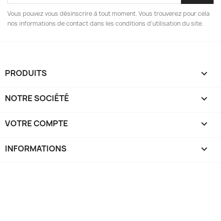
Vous pouvez vous désinscrire à tout moment. Vous trouverez pour cela
nos informations de contact dans les conditions d'utilisation du site.
PRODUITS

NOTRE SOCIÉTÉ

VOTRE COMPTE

INFORMATIONS
keyboard_arrow_down