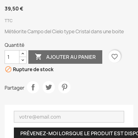
39,50 €
TTC
Météorite Campo del Cielo type Cristal dans une boite
Quantité

favorite_border
AJOUTER AU PANIER

Rupture de stock
Partager
PRÉVENEZ-MOI LORSQUE LE PRODUIT EST DISP