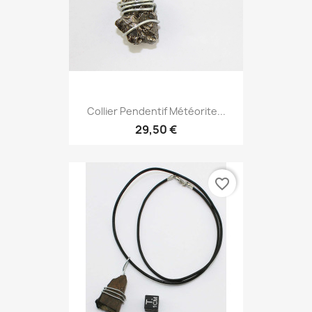
Collier Pendentif Météorite...
29,50 €
favorite_border