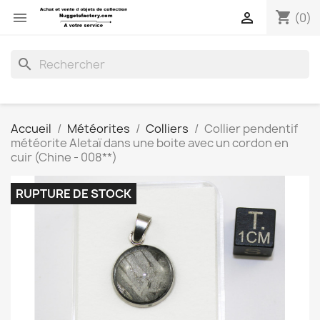
shopping_cart


(0)
search
Accueil
Météorites
Colliers
Collier pendentif
météorite Aletaï dans une boite avec un cordon en
cuir (Chine - 008**)
RUPTURE DE STOCK