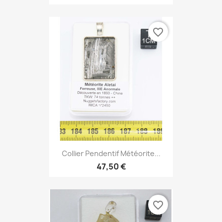
favorite_border
Collier Pendentif Météorite...
47,50 €
favorite_border