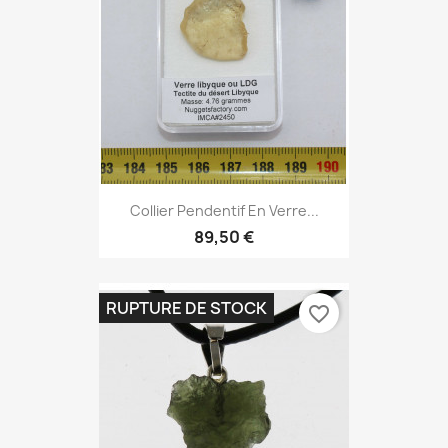
Collier Pendentif En Verre...
89,50 €
RUPTURE DE STOCK
favorite_border