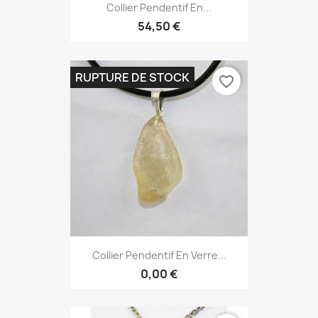
Collier Pendentif En...
54,50 €
RUPTURE DE STOCK
favorite_border
Collier Pendentif En Verre...
0,00 €