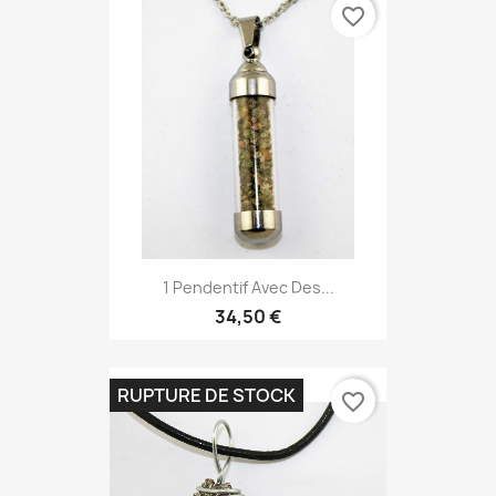
favorite_border
1 Pendentif Avec Des...
34,50 €
RUPTURE DE STOCK
favorite_border