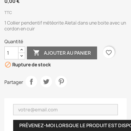
0,00 €
TTC
1 Collier pendentif météorite Aletaï dans une boite avec un
cordon en cuir
Quantité

favorite_border
AJOUTER AU PANIER

Rupture de stock
Partager
PRÉVENEZ-MOI LORSQUE LE PRODUIT EST DISP