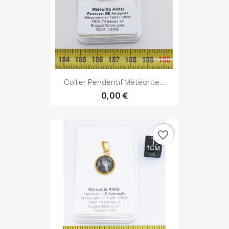
Collier Pendentif Météorite...
0,00 €
favorite_border