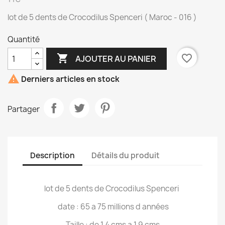
lot de 5 dents de Crocodilus Spenceri ( Maroc - 016 )
Quantité

favorite_border
AJOUTER AU PANIER

Derniers articles en stock
Partager
Description
Détails du produit
lot de 5 dents de Crocodilus Spenceri
date : 65 a 75 millions d années
Taille : de 1.4 cms a 1.9 cms