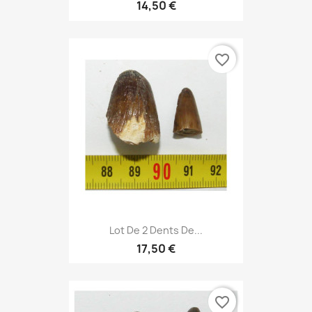
14,50 €
favorite_border
Lot De 2 Dents De...
17,50 €
favorite_border