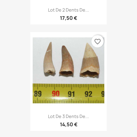
Lot De 2 Dents De...
17,50 €
favorite_border
Lot De 3 Dents De...
14,50 €