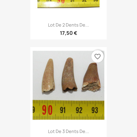
Lot De 2 Dents De...
17,50 €
favorite_border
Lot De 3 Dents De...