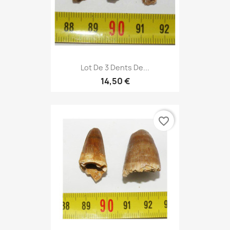
Lot De 3 Dents De...
14,50 €
favorite_border