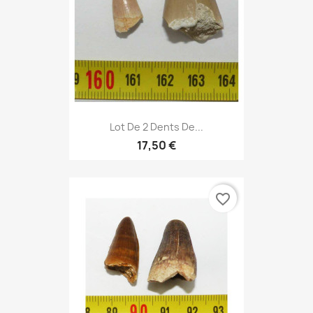
Lot De 2 Dents De...
17,50 €
favorite_border