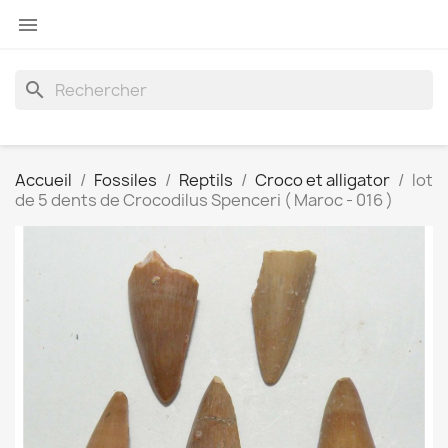

search
Accueil
Fossiles
Reptils
Croco et alligator
lot
de 5 dents de Crocodilus Spenceri ( Maroc - 016 )