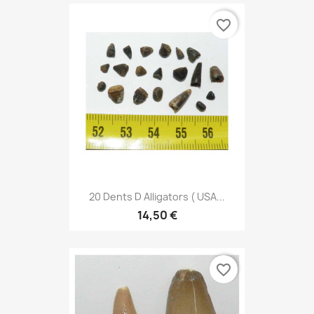
favorite_border
20 Dents D Alligators ( USA...
14,50 €
favorite_border