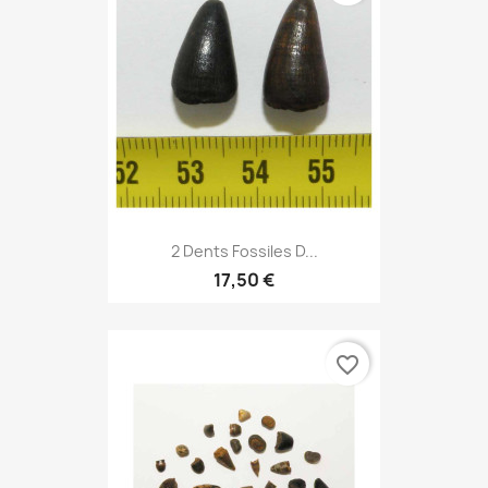
2 Dents Fossiles D...
17,50 €
favorite_border