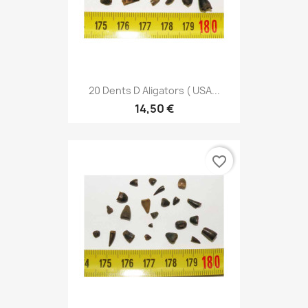
20 Dents D Aligators ( USA...
14,50 €
favorite_border