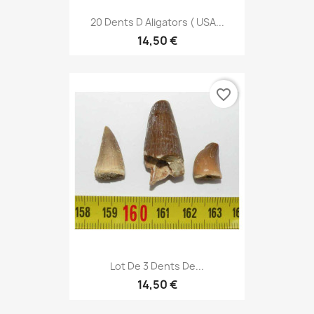
20 Dents D Aligators ( USA...
14,50 €
favorite_border
Lot De 3 Dents De...
14,50 €