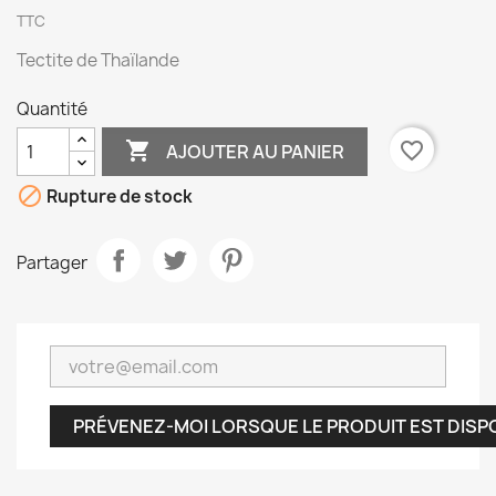
TTC
Tectite de Thaïlande
Quantité

favorite_border
AJOUTER AU PANIER

Rupture de stock
Partager
PRÉVENEZ-MOI LORSQUE LE PRODUIT EST DISP