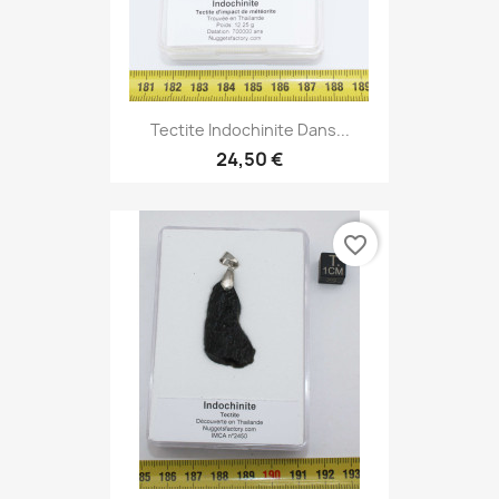
Tectite Indochinite Dans...
24,50 €
favorite_border