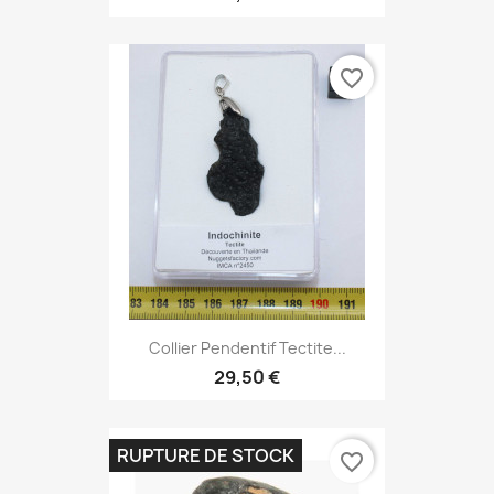
favorite_border
Collier Pendentif Tectite...
29,50 €
RUPTURE DE STOCK
favorite_border