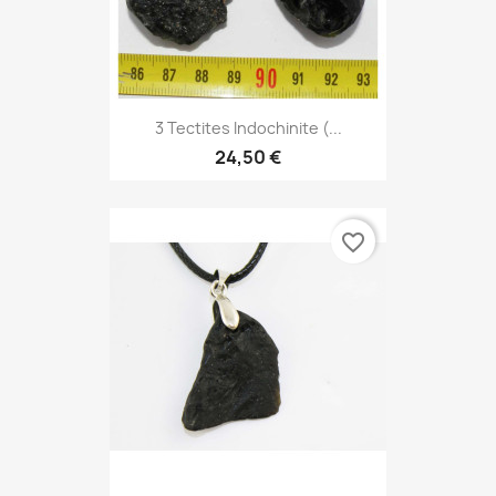
3 Tectites Indochinite (...
24,50 €
favorite_border