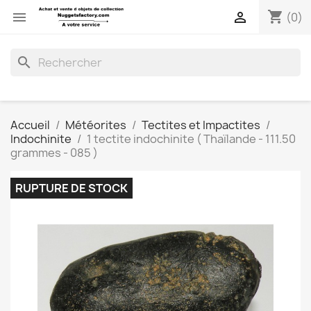
shopping_cart


(0)
search
Accueil
Météorites
Tectites et Impactites
Indochinite
1 tectite indochinite ( Thaïlande - 111.50
grammes - 085 )
RUPTURE DE STOCK