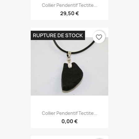
Collier Pendentif Tectite...
29,50 €
RUPTURE DE STOCK
favorite_border
Collier Pendentif Tectite...
0,00 €