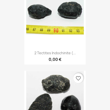
2 Tectites Indochinite (...
0,00 €
favorite_border