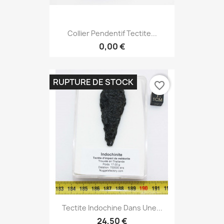
Collier Pendentif Tectite...
0,00 €
RUPTURE DE STOCK
favorite_border
Tectite Indochine Dans Une...
24,50 €