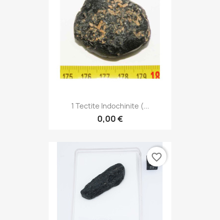
1 Tectite Indochinite (...
0,00 €
favorite_border