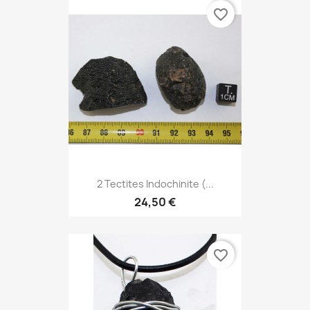
favorite_border
2 Tectites Indochinite (...
24,50 €
favorite_border